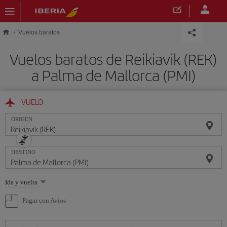
Saltar al contenido principal
Vuelos baratos
Vuelos baratos de Reikiavik (REK)
a Palma de Mallorca (PMI)
VUELO
ORIGEN
DESTINO
Seleccione
Ida y vuelta
una
opción
Pagar con Avios