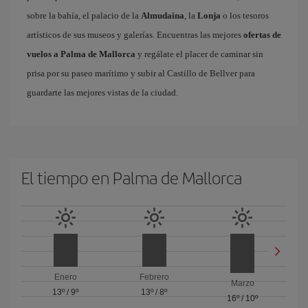
sobre la bahía, el palacio de la
Almudaina
, la
Lonja
o los tesoros
artísticos de sus museos y galerías. Encuentras las mejores
ofertas de
vuelos a Palma de Mallorca
y regálate el placer de caminar sin
prisa por su paseo marítimo y subir al Castillo de Bellver para
guardarte las mejores vistas de la ciudad.
El tiempo en Palma de Mallorca
Enero
Febrero
Marzo
13º
/
9º
13º
/
8º
16º
/
10º