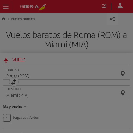
Saltar al contenido principal
Vuelos baratos
Vuelos baratos de Roma (ROM) a
Miami (MIA)
VUELO
ORIGEN
DESTINO
Seleccione
Ida y vuelta
una
opción
Pagar con Avios