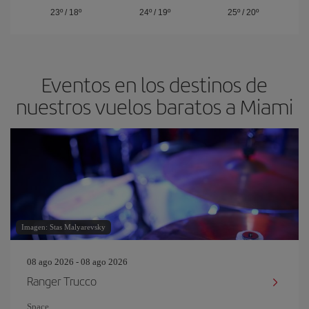
23º
/
18º
24º
/
19º
25º
/
20º
Eventos en los destinos de
nuestros vuelos baratos a Miami
Imagen: Stas Malyarevsky
08 ago 2026 - 08 ago 2026
Ranger Trucco
Space