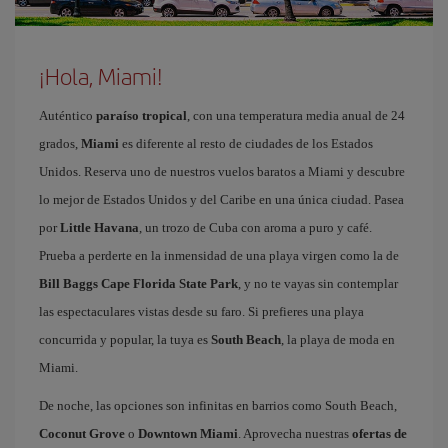
¡Hola, Miami!
Auténtico
paraíso tropical
, con una temperatura media anual de 24
grados,
Miami
es diferente al resto de ciudades de los Estados
Unidos. Reserva uno de nuestros vuelos baratos a Miami y descubre
lo mejor de Estados Unidos y del Caribe en una única ciudad. Pasea
por
Little Havana
, un trozo de Cuba con aroma a puro y café.
Prueba a perderte en la inmensidad de una playa virgen como la de
Bill Baggs Cape Florida State Park
, y no te vayas sin contemplar
las espectaculares vistas desde su faro. Si prefieres una playa
concurrida y popular, la tuya es
South Beach
, la playa de moda en
Miami.
De noche, las opciones son infinitas en barrios como South Beach,
Coconut Grove
o
Downtown Miami
. Aprovecha nuestras
ofertas de