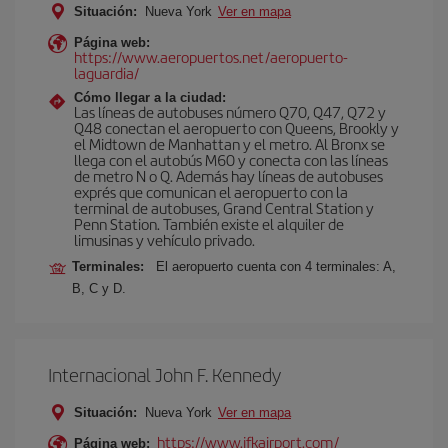
Situación:
Nueva York
Ver en mapa
Página web:
https://www.aeropuertos.net/aeropuerto-
laguardia/
Cómo llegar a la ciudad:
Las líneas de autobuses número Q70, Q47, Q72 y
Q48 conectan el aeropuerto con Queens, Brookly y
el Midtown de Manhattan y el metro. Al Bronx se
llega con el autobús M60 y conecta con las líneas
de metro N o Q. Además hay líneas de autobuses
exprés que comunican el aeropuerto con la
terminal de autobuses, Grand Central Station y
Penn Station. También existe el alquiler de
limusinas y vehículo privado.
Terminales:
El aeropuerto cuenta con 4 terminales: A,
B, C y D.
Internacional John F. Kennedy
Situación:
Nueva York
Ver en mapa
https://www.jfkairport.com/
Página web: