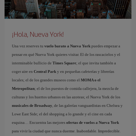
¡Hola, Nueva York!
Una vez reserves tu
vuelo barato a Nueva York
puedes empezar a
pensar en qué Nueva York quieres visitar. El de los rascacielos y el
interminable bullicio de
Times Square
; el que invita también a
coger aire en
Central Park
y en pequeñas cafeterías y librerías
locales; el de los grandes museos como el
MOMA o el
Metropolitan
; el de los puestos de comida callejera, la mezcla de
culturas y los huertos urbanos en las azoteas; el Nueva York de los
musicales de Broadway
, de las galerías vanguardistas en Chelsea y
Lowe East Side; el del shopping a lo grande y el cine en cada
esquina… Encuentra las mejores
ofertas de vuelos a Nueva York
para vivir la ciudad que nunca duerme. Inabordable. Impredecible.