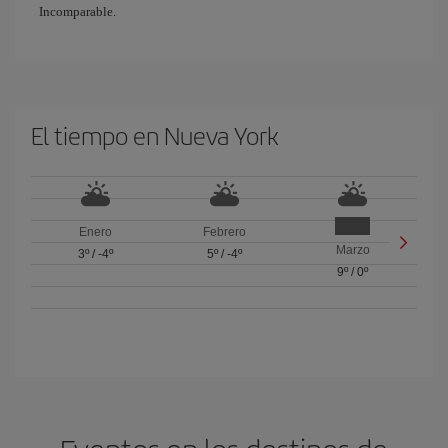
Incomparable.
El tiempo en Nueva York
Enero
Febrero
Marzo
3º
/
-4º
5º
/
-4º
9º
/
0º