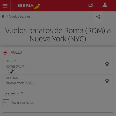
Saltar al contenido principal
Vuelos baratos
Vuelos baratos de Roma (ROM) a
Nueva York (NYC)
VUELO
ORIGEN
DESTINO
Seleccione
Ida y vuelta
una
opción
Pagar con Avios