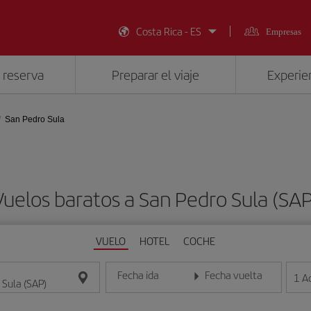
Costa Rica - ES
Empresas
 reserva
Preparar el viaje
Experien
San Pedro Sula
Vuelos baratos a San Pedro Sula (SAP
VUELO
HOTEL
COCHE
Fecha ida
Fecha vuelta
1
A
Introduce la fecha en formato día/mes/año
Introduce la fecha en format