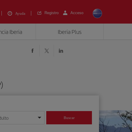
Registro
Acceso
Ayuda
cia Iberia
Iberia Plus
)
dulto
Buscar
o día/mes/año