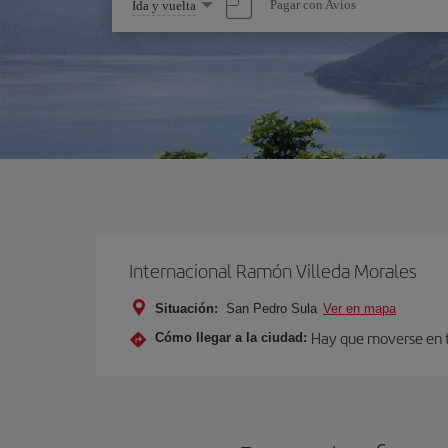
Seleccione
Pagar con Avios
Ida y vuelta
una
opción
Internacional Ramón Villeda Morales
Situación:
San Pedro Sula
Ver en mapa
Hay que moverse en tra
Cómo llegar a la ciudad: