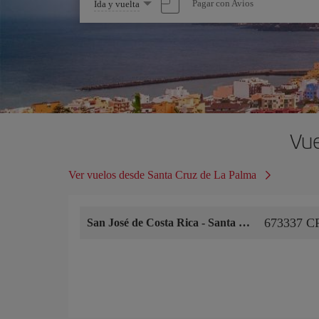
Seleccione
Pagar con Avios
Ida y vuelta
una
opción
Vue
Ver vuelos desde Santa Cruz de La Palma
673337 C
San José de Costa Rica
-
Santa Cruz de La Palma