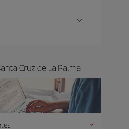
elo y de que las tarifas más baratas (turista)
anta Cruz de La Palma.
ra el vuelo más barato.
Santa Cruz de La Palma
ntes