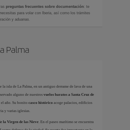
tras
preguntas frecuentes sobre documentación
: te
cesitas para volar con Iberia, así como los trámites
gración y aduanas.
 La Palma
de la isla de La Palma, en un antiguo derrame de lava de una
reservado alguno de nuestros
vuelos baratos a Santa Cruz de
 el año. Su bonito
casco histórico
acoge palacios, edificios
ia y varias iglesias.
e la Virgen de las Nieve
. En el paseo marítimo se encuentra
VI como defensa de la ciudad. Su puerto fue importante en la