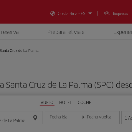
Costa Rica - ES
Empresas
 reserva
Preparar el viaje
Experien
Santa Cruz de La Palma
 a Santa Cruz de La Palma (SPC) d
VUELO
HOTEL
COCHE
Fecha ida
Fecha vuelta
1
A
Introduce la fecha en formato día/mes/año
Introduce la fecha en format