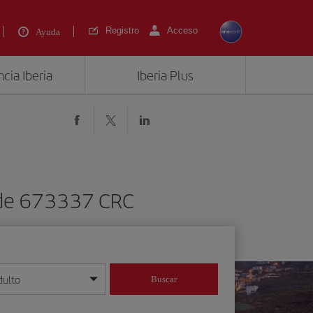
Registro
Acceso
Ayuda
cia Iberia
Iberia Plus
esde 673337 CRC
dulto
Buscar
o día/mes/año