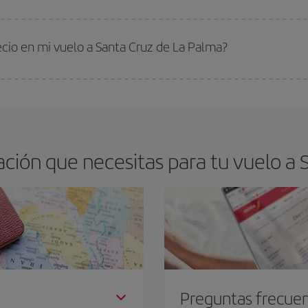
s encontrarás. Los precios dependen de las plazas que queden libres en el vu
 comprar con antelación es
fundamental
para conseguir
vuelos baratos a S
ecio en mi vuelo a Santa Cruz de La Palma?
arte el mejor precio según tus necesidades de viaje. La tarifa básica, te asegu
ción que necesitas para tu vuelo a 
Preguntas frecue