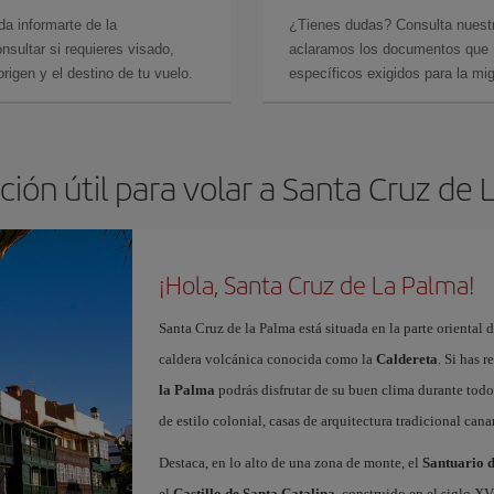
da informarte de la
¿Tienes dudas? Consulta nues
sultar si requieres visado,
aclaramos los documentos que ne
rigen y el destino de tu vuelo.
específicos exigidos para la mi
ión útil para volar a Santa Cruz de
¡Hola, Santa Cruz de La Palma!
Santa Cruz de la Palma está situada en la parte oriental 
caldera volcánica conocida como la
Caldereta
. Si has 
la Palma
podrás disfrutar de su buen clima durante todo
de estilo colonial, casas de arquitectura tradicional canar
Destaca, en lo alto de una zona de monte, el
Santuario d
el
Castillo de Santa Catalina
, construido en el siglo X