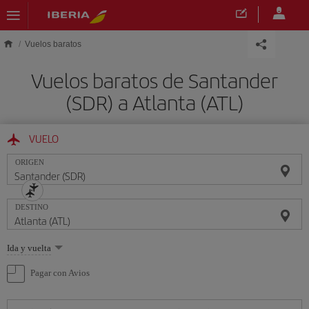
Saltar al contenido principal
Vuelos baratos
Vuelos baratos de Santander
(SDR) a Atlanta (ATL)
VUELO
ORIGEN
DESTINO
Seleccione
Ida y vuelta
una
opción
Pagar con Avios