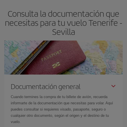
flexible.
Lo normal es que
cuanto antes
reserves tus billetes de
Consulta la documentación que
avión más baratos te saldrán. Además, si buscas los vuelos con
las fechas y los horarios del viaje un poco abiertos, podrás
elegir
necesitas para tu vuelo Tenerife -
el precio más barato.
Sevilla
Documentación general
Cuando termines la compra de tu billete de avión, recuerda
informarte de la documentación que necesitas para volar. Aquí
puedes consultar si requieres visado, pasaporte, seguro o
cualquier otro documento, según el origen y el destino de tu
vuelo.