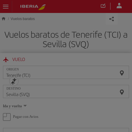
Saltar al contenido principal
Vuelos baratos
Vuelos baratos de Tenerife (TCI) a
Sevilla (SVQ)
VUELO
ORIGEN
DESTINO
Seleccione
Ida y vuelta
una
opción
Pagar con Avios