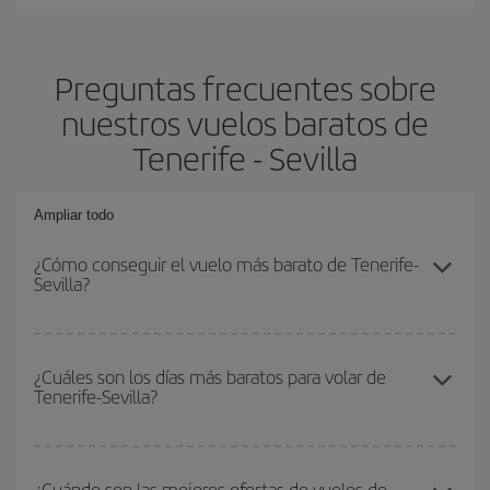
Preguntas frecuentes sobre
nuestros vuelos baratos de
Tenerife - Sevilla
Ampliar todo
¿Cómo conseguir el vuelo más barato de Tenerife-
Sevilla?
Podrás ahorrar en tu billete de avión de Tenerife-Sevilla-dest y
conseguir el vuelo más barato si evitas temporadas altas,
¿Cuáles son los días más baratos para volar de
Tenerife-Sevilla?
compras con antelación y puedes ser flexible con las fechas y
horarios de ida y vuelta.
Para saber qué días te saldrá más económico volar, solo tienes
que empezar una consulta en nuestro
buscador de vuelos
¿Cuándo son las mejores ofertas de vuelos de