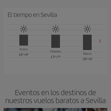
El tiempo en Sevilla
Enero
Febrero
Marzo
15º
/
6º
17º
/
7º
20º
/
9º
Eventos en los destinos de
nuestros vuelos baratos a Sevilla