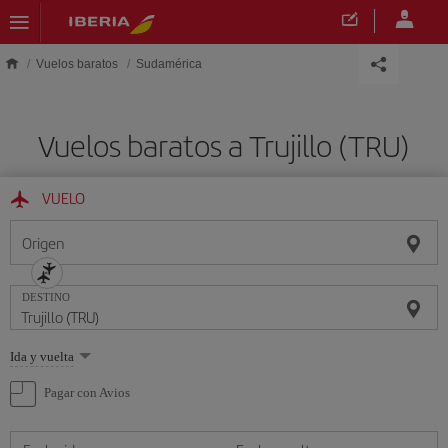
Saltar al contenido principal
Vuelos baratos
Sudamérica
Vuelos baratos a Trujillo (TRU)
VUELO
Origen
DESTINO
Seleccione
Ida y vuelta
una
opción
Pagar con Avios