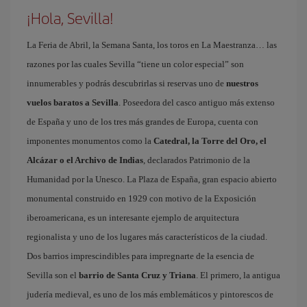
¡Hola, Sevilla!
La Feria de Abril, la Semana Santa, los toros en La Maestranza… las
razones por las cuales Sevilla “tiene un color especial” son
innumerables y podrás descubrirlas si reservas uno de
nuestros
vuelos baratos a Sevilla
. Poseedora del casco antiguo más extenso
de España y uno de los tres más grandes de Europa, cuenta con
imponentes monumentos como la
Catedral, la Torre del Oro, el
Alcázar o el Archivo de Indias
, declarados Patrimonio de la
Humanidad por la Unesco. La Plaza de España, gran espacio abierto
monumental construido en 1929 con motivo de la Exposición
iberoamericana, es un interesante ejemplo de arquitectura
regionalista y uno de los lugares más característicos de la ciudad.
Dos barrios imprescindibles para impregnarte de la esencia de
Sevilla son el
barrio de Santa Cruz y Triana
. El primero, la antigua
judería medieval, es uno de los más emblemáticos y pintorescos de