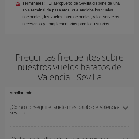
Terminales:
El aeropuerto de Sevilla dispone de una
sola terminal de pasajeros, que engloba los vuelos
nacionales, los vuelos internacionales, y los servicios
necesarios y complementarios para los usuarios.
Preguntas frecuentes sobre
nuestros vuelos baratos de
Valencia - Sevilla
Ampliar todo
¿Cómo conseguir el vuelo más barato de Valencia-
Sevilla?
Podrás ahorrar en tu billete de avión de Valencia-Sevilla-dest y
conseguir el vuelo más barato si evitas temporadas altas,
¿Cuáles son los días más baratos para volar de