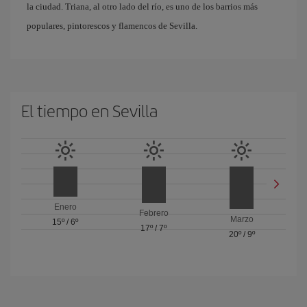
la ciudad. Triana, al otro lado del río, es uno de los barrios más
populares, pintorescos y flamencos de Sevilla.
El tiempo en Sevilla
Enero
Febrero
Marzo
15º
/
6º
17º
/
7º
20º
/
9º