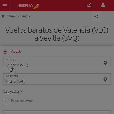
Saltar al contenido principal
Vuelos baratos
Vuelos baratos de Valencia (VLC)
a Sevilla (SVQ)
VUELO
ORIGEN
DESTINO
Seleccione
Ida y vuelta
una
opción
Pagar con Avios