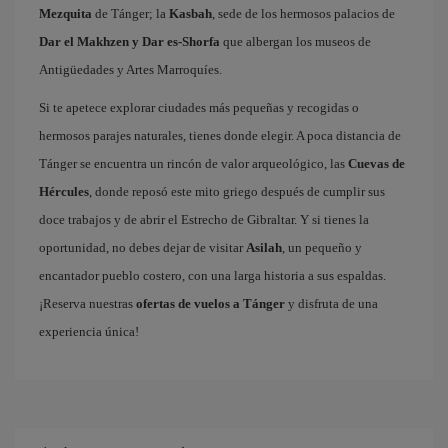
Mezquita
de Tánger; la
Kasbah
, sede de los hermosos palacios de
Dar el Makhzen y Dar es-Shorfa
que albergan los museos de
Antigüedades y Artes Marroquíes.
Si te apetece explorar ciudades más pequeñas y recogidas o
hermosos parajes naturales, tienes donde elegir. A poca distancia de
Tánger se encuentra un rincón de valor arqueológico, las
Cuevas de
Hércules
, donde reposó este mito griego después de cumplir sus
doce trabajos y de abrir el Estrecho de Gibraltar. Y si tienes la
oportunidad, no debes dejar de visitar
Asilah
, un pequeño y
encantador pueblo costero, con una larga historia a sus espaldas.
¡Reserva nuestras
ofertas de vuelos a Tánger
y disfruta de una
experiencia única!