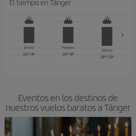
El tiempo en Tánger
Enero
Febrero
Marzo
15º
/
9º
16º
/
9º
18º
/
10º
Eventos en los destinos de
nuestros vuelos baratos a Tánger