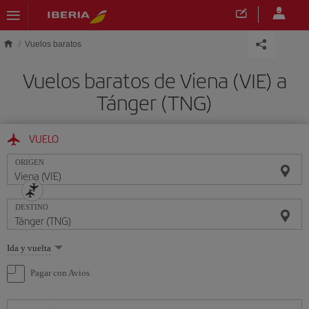
Saltar al contenido principal
Vuelos baratos
Vuelos baratos de Viena (VIE) a
Tánger (TNG)
VUELO
ORIGEN
DESTINO
Seleccione
Ida y vuelta
una
opción
Pagar con Avios