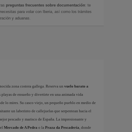
tras
preguntas frecuentes sobre documentación
: te
cesitas para volar con Iberia, así como los trámites
gración y aduanas.
onocida zona costera gallega. Reserva un
vuelo barato a
s playas de ensueño y divertirte en una animada vida
onde lo mires. Su casco viejo, un pequeño pueblo en medio de
isitante un laberinto de callejuelas que serpentean hacia el
 mejor pescado y marisco de España. La impresionante y
 el
Mercado de A Pedra
o la
Praza da Pescadería
, donde