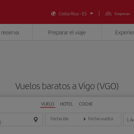
Costa Rica - ES
Empresas
 reserva
Preparar el viaje
Experien
Vuelos baratos a Vigo (VGO)
VUELO
HOTEL
COCHE
Fecha ida
Fecha vuelta
1
A
Introduce la fecha en formato día/mes/año
Introduce la fecha en format