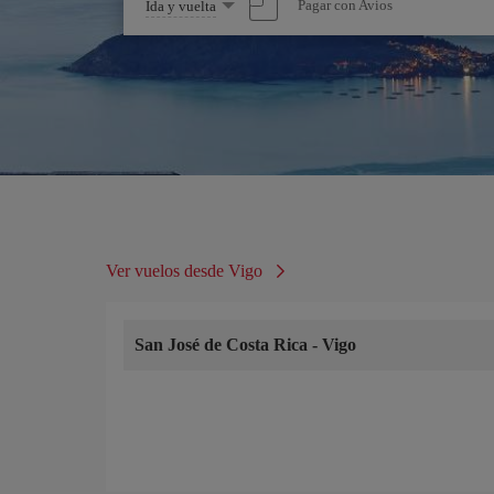
Seleccione
Pagar con Avios
Ida y vuelta
una
opción
Ver vuelos desde Vigo
San José de Costa Rica
-
Vigo