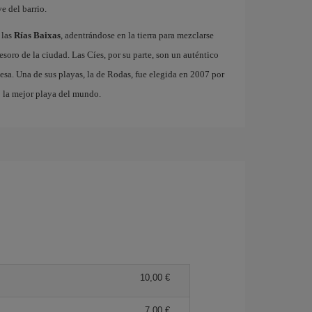
e del barrio.
 las
Rías Baixas
, adentrándose en la tierra para mezclarse
 tesoro de la ciudad. Las Cíes, por su parte, son un auténtico
esa. Una de sus playas, la de Rodas, fue elegida en 2007 por
o la mejor playa del mundo.
10,00 €
7,00 €