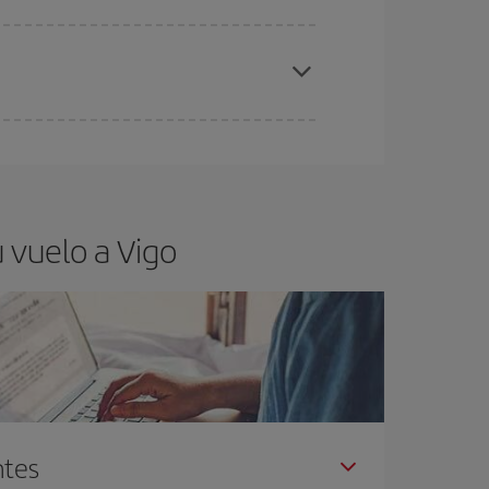
elo y de que las tarifas más baratas (turista)
go.
ra el vuelo más barato.
 vuelo a Vigo
ntes