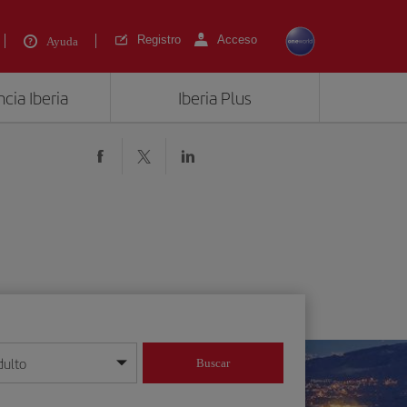
Registro
Acceso
Ayuda
cia Iberia
Iberia Plus
dulto
Buscar
o día/mes/año