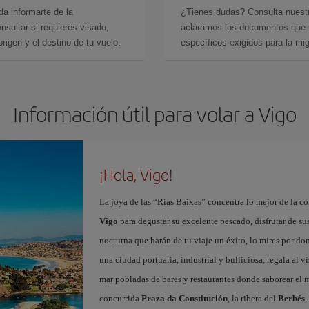
da informarte de la
¿Tienes dudas? Consulta nues
sultar si requieres visado,
aclaramos los documentos que ne
rigen y el destino de tu vuelo.
específicos exigidos para la mi
Información útil para volar a Vigo
¡Hola, Vigo!
La joya de las “Rías Baixas” concentra lo mejor de la c
Vigo
para degustar su excelente pescado, disfrutar de su
nocturna que harán de tu viaje un éxito, lo mires por d
una ciudad portuaria, industrial y bulliciosa, regala al v
mar pobladas de bares y restaurantes donde saborear el
concurrida
Praza da Constitución
, la ribera del
Berbés
,