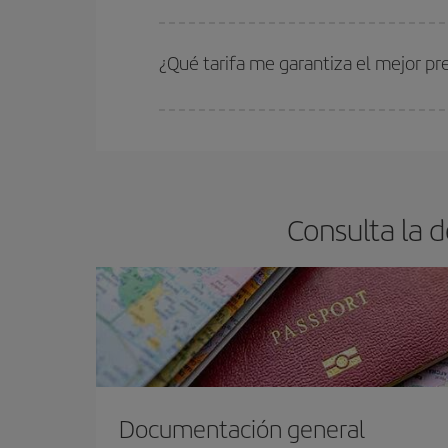
Cuanto antes reserves
tus vuelos, mejores precio
estén disponibles o se vayan agotando. Por eso,
¿Qué tarifa me garantiza el mejor pr
En Iberia, tenemos distintas tarifas para garantiz
Consulta la 
Documentación general