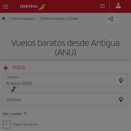
Saltar al contenido principal
Vuelos baratos
Centro América y Caribe
Vuelos baratos desde Antigua
(ANU)
VUELO
ORIGEN
Destino
Seleccione
Ida y vuelta
una
opción
Pagar con Avios