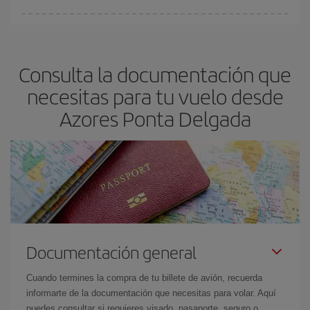
fundamental
para conseguir
vuelos baratos a Azores.
En Iberia, tenemos distintas tarifas para garantizarte el mejor
precio según tus necesidades de viaje. La tarifa básica, te
asegura el vuelo más barato.
Consulta la documentación que
necesitas para tu vuelo desde
Azores Ponta Delgada
Documentación general
Cuando termines la compra de tu billete de avión, recuerda
informarte de la documentación que necesitas para volar. Aquí
puedes consultar si requieres visado, pasaporte, seguro o