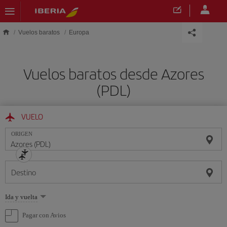
Saltar al contenido principal
Vuelos baratos
Europa
Vuelos baratos desde Azores
(PDL)
VUELO
ORIGEN
Destino
Seleccione
Ida y vuelta
una
opción
Pagar con Avios