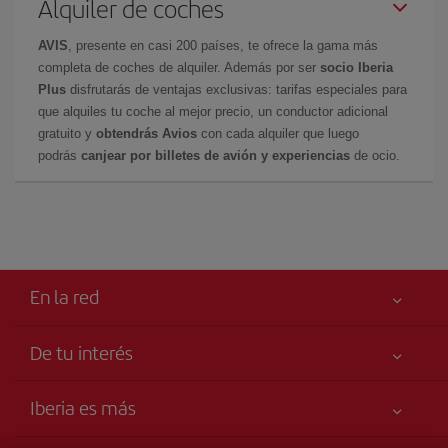
Alquiler de coches
AVIS
, presente en casi 200 países, te ofrece la gama más
completa de coches de alquiler. Además por ser
socio Iberia
Plus
disfrutarás de ventajas exclusivas: tarifas especiales para
que alquiles tu coche al mejor precio, un conductor adicional
gratuito y
obtendrás Avios
con cada alquiler que luego
podrás
canjear por billetes de avión y experiencias
de ocio.
En la red
De tu interés
Tu seguridad es lo primero
Iberia es más
Accesibilidad
Noticias y Novedades