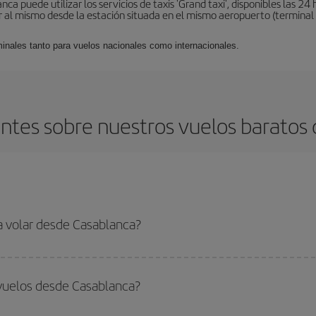
a puede utilizar los servicios de taxis 'Grand taxi', disponibles las 24 h
al mismo desde la estación situada en el mismo aeropuerto (terminal 1).
minales tanto para vuelos nacionales como internacionales.
ntes sobre nuestros vuelos baratos
a volar desde Casablanca?
ar, solo tienes que empezar una consulta en nuestro
buscador de vuelos ba
. Te mostraremos los vuelos más baratos, no solo
para tu consulta, sino pa
 vuelos desde Casablanca?
s, busca en las diferentes opciones de vuelo que te ofrecemos cada día: al