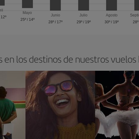
ril
Mayo
Junio
Julio
Agosto
Sept
/
12º
25º
/
14º
28º
/
17º
29º
/
19º
30º
/
19º
28º
 en los destinos de nuestros vuelos