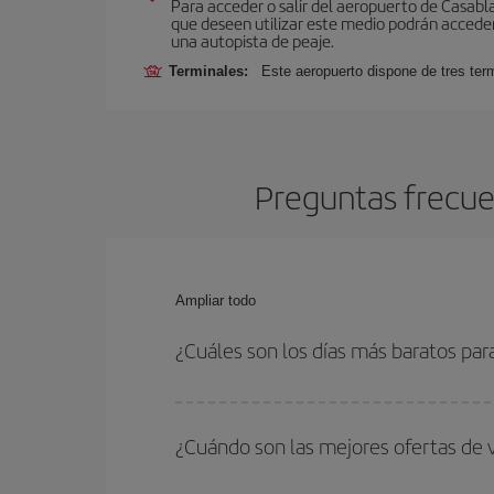
Para acceder o salir del aeropuerto de Casablanc
que deseen utilizar este medio podrán acceder 
una autopista de peaje.
Terminales:
Este aeropuerto dispone de tres ter
Preguntas frecue
Ampliar todo
¿Cuáles son los días más baratos par
Para saber qué días te saldrá más económico vol
quieres ir y en qué fechas habías pensado viajar
¿Cuándo son las mejores ofertas de
para que puedas encontrar la mejor oferta. Ademá
más en el precio de tu billete.