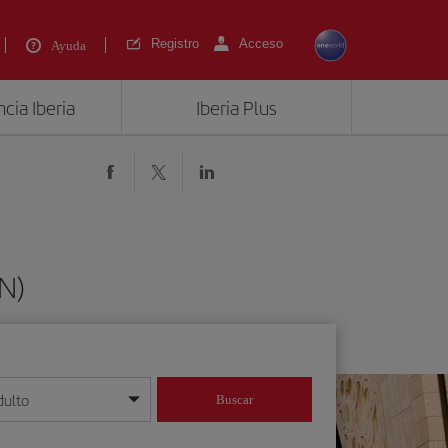
Registro
Acceso
Ayuda
cia Iberia
Iberia Plus
N)
dulto
Buscar
o día/mes/año