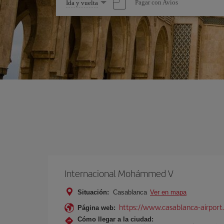
Seleccione
Pagar con Avios
Ida y vuelta
una
opción
Internacional Mohámmed V
Situación:
Casablanca
Ver en mapa
https://www.casablanca-airport
Página web:
Cómo llegar a la ciudad: