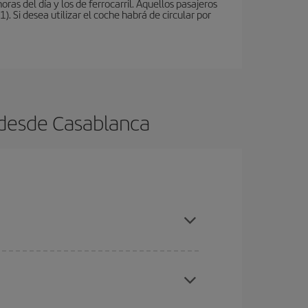
oras del día y los de ferrocarril. Aquellos pasajeros
 Si desea utilizar el coche habrá de circular por
 desde Casablanca
ratos
. Dinos desde dónde vuelas, a dónde
ra días cercanos
, tanto de ida como de vuelta,
gunos
horarios
puede que te hagan ahorrar aún