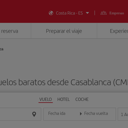
Costa Rica - ES
Empresas
 reserva
Preparar el viaje
Experien
ca
uelos baratos desde Casablanca (CM
VUELO
HOTEL
COCHE
Fecha ida
Fecha vuelta
1
A
Introduce la fecha en formato día/mes/año
Introduce la fecha en format