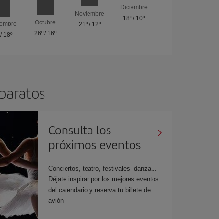
Diciembre
Noviembre
18º
/
10º
Octubre
iembre
21º
/
12º
26º
/
16º
/
18º
 baratos
Consulta los
próximos eventos
Conciertos, teatro, festivales, danza...
Déjate inspirar por los mejores eventos
del calendario y reserva tu billete de
avión