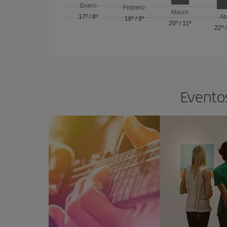
Enero
Febrero
Marzo
17º
/
8º
Ab
18º
/
9º
20º
/
11º
22º
Eventos