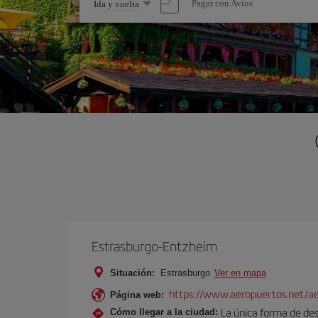
Seleccione
Pagar con Avios
Ida y vuelta
una
opción
Estrasburgo-Entzheim
Situación:
Estrasburgo
Ver en mapa
https://www.aeropuertos.net/ae
Página web:
La única forma de des
Cómo llegar a la ciudad: