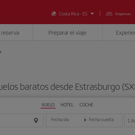
Costa Rica - ES
Empresas
 reserva
Preparar el viaje
Experien
o
uelos baratos desde Estrasburgo (SX
VUELO
HOTEL
COCHE
Fecha ida
Fecha vuelta
1
A
Introduce la fecha en formato día/mes/año
Introduce la fecha en format