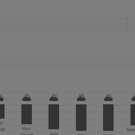
ril
Mayo
/
6º
Sept
Junio