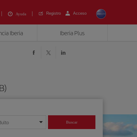
Registro
Acceso
Ayuda
cia Iberia
Iberia Plus
B)
dulto
Buscar
o día/mes/año