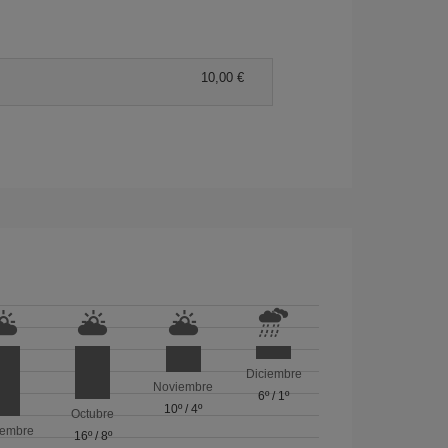
10,00 €
Diciembre
Noviembre
6º
/
1º
10º
/
4º
Octubre
iembre
16º
/
8º