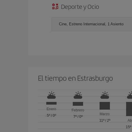
Deporte y Ocio
Cine, Estreno Internacional, 1 Asiento
El tiempo en Estrasburgo
Enero
Febrero
Marzo
5º
/
0º
7º
/
0º
11º
/
2º
Ab
15º