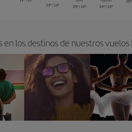
19º
/
10º
Julio
Agosto
20º
23º
/
14º
25º
/
16º
24º
/
15º
 en los destinos de nuestros vuelos