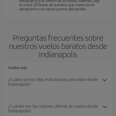
aeropuerto y el centro de la ciudad. Además, hay
en total 29 líneas de autobús que conectan el
aeropuerto con varios puntos del estado.
Preguntas frecuentes sobre
nuestros vuelos baratos desde
Indianapolis
Ampliar todo
¿Cuáles son los días más baratos para volar desde
Indianapolis?
Para saber qué días te saldrá más económico volar, solo tienes
que empezar una consulta en nuestro
buscador de vuelos
¿Cuándo son las mejores ofertas de vuelos desde
Indianapolis?
baratos
. Dinos desde dónde vuelas, a dónde quieres ir y en qué
fechas habías pensado viajar. Te mostraremos los vuelos más