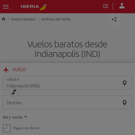
Saltar al contenido principal
Vuelos baratos
América del Norte
Vuelos baratos desde
Indianapolis (IND)
VUELO
ORIGEN
Destino
Seleccione
Ida y vuelta
una
opción
Pagar con Avios