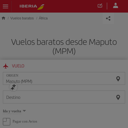
Saltar al contenido principal
Vuelos baratos
África
Vuelos baratos desde Maputo
(MPM)
VUELO
ORIGEN
Destino
Seleccione
Ida y vuelta
una
opción
Pagar con Avios