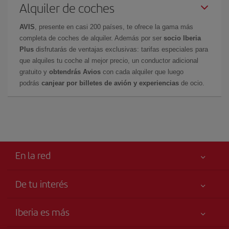
Alquiler de coches
AVIS
, presente en casi 200 países, te ofrece la gama más
completa de coches de alquiler. Además por ser
socio Iberia
Plus
disfrutarás de ventajas exclusivas: tarifas especiales para
que alquiles tu coche al mejor precio, un conductor adicional
gratuito y
obtendrás Avios
con cada alquiler que luego
podrás
canjear por billetes de avión y experiencias
de ocio.
En la red
De tu interés
Tu seguridad es lo primero
Iberia es más
Accesibilidad