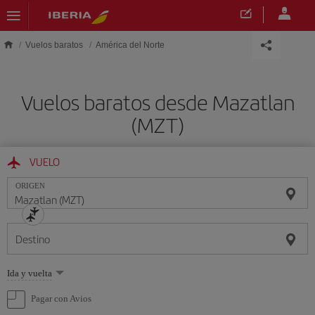
Saltar al contenido principal
Vuelos baratos
América del Norte
Vuelos baratos desde Mazatlan
(MZT)
VUELO
ORIGEN
Destino
Seleccione
Ida y vuelta
una
opción
Pagar con Avios