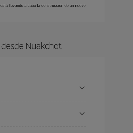
 está llevando a cabo la construcción de un nuevo
s desde Nuakchot
ratos
. Dinos desde dónde vuelas, a dónde
ra días cercanos
, tanto de ida como de vuelta,
gunos
horarios
puede que te hagan ahorrar aún
eral las Navidades, la Semana Santa y los