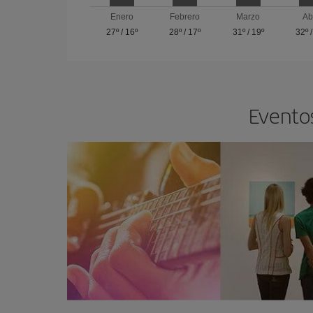
Enero
Febrero
Marzo
Ab
27º
/
16º
28º
/
17º
31º
/
19º
32º
Eventos