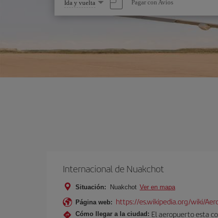
Seleccione
Pagar con Avios
Ida y vuelta
una
opción
Internacional de Nuakchot
Situación:
Nuakchot
Ver en mapa
https://es.wikipedia.org/wiki/A
Página web:
El aeropuerto esta co
Cómo llegar a la ciudad: