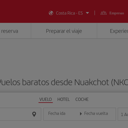
Costa Rica - ES
Empresas
 reserva
Preparar el viaje
Experien
Vuelos baratos desde Nuakchot (NKC
VUELO
HOTEL
COCHE
Fecha ida
Fecha vuelta
1
A
Introduce la fecha en formato día/mes/año
Introduce la fecha en format