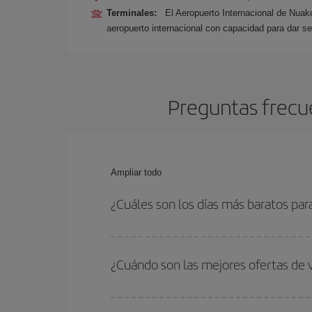
Terminales:
El Aeropuerto Internacional de Nuak
aeropuerto internacional con capacidad para dar s
Preguntas frecu
Ampliar todo
¿Cuáles son los días más baratos pa
Para saber qué días te saldrá más económico vol
quieres ir y en qué fechas habías pensado viajar
¿Cuándo son las mejores ofertas de
para que puedas encontrar la mejor oferta. Ademá
más en el precio de tu billete.
Puedes conseguir los vuelos más baratos viajan