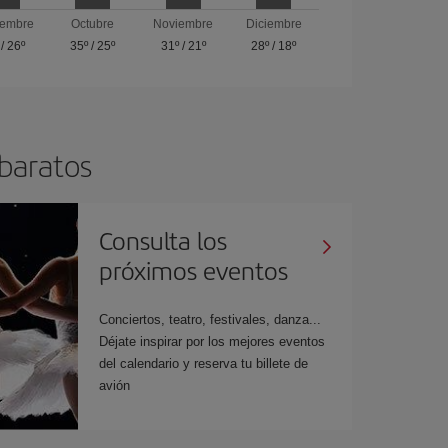
iembre
Octubre
Noviembre
Diciembre
/
26º
35º
/
25º
31º
/
21º
28º
/
18º
 baratos
Consulta los
próximos eventos
Conciertos, teatro, festivales, danza...
Déjate inspirar por los mejores eventos
del calendario y reserva tu billete de
avión