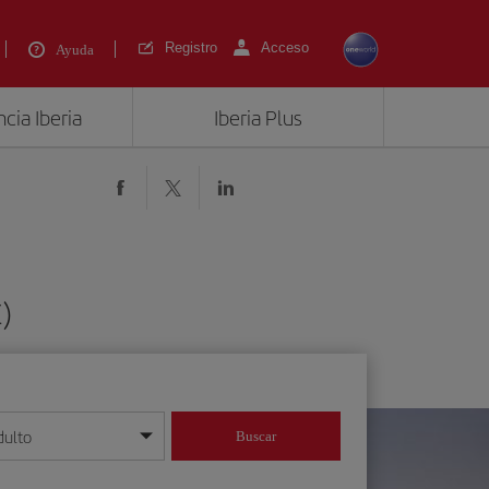
Registro
Acceso
Ayuda
cia Iberia
Iberia Plus
)
dulto
Buscar
o día/mes/año