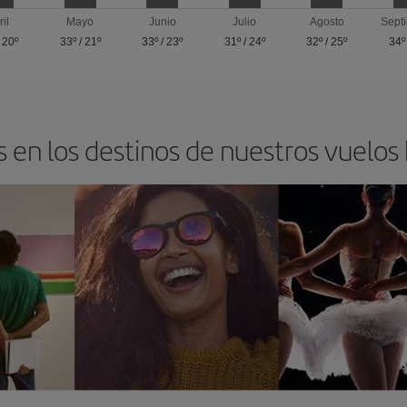
ril
Mayo
Junio
Julio
Agosto
Sept
/
20º
33º
/
21º
33º
/
23º
31º
/
24º
32º
/
25º
34º
 en los destinos de nuestros vuelos