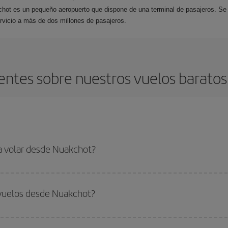
chot es un pequeño aeropuerto que dispone de una terminal de pasajeros. Se
ervicio a más de dos millones de pasajeros.
entes sobre nuestros vuelos barato
ra volar desde Nuakchot?
ar, solo tienes que empezar una consulta en nuestro
buscador de vuelos ba
. Te mostraremos los vuelos más baratos, no solo
para tu consulta, sino pa
 vuelos desde Nuakchot?
s, busca en las diferentes opciones de vuelo que te ofrecemos cada día: al
do
fuera de las temporadas altas
. Aunque depende de tu destino, por lo gen