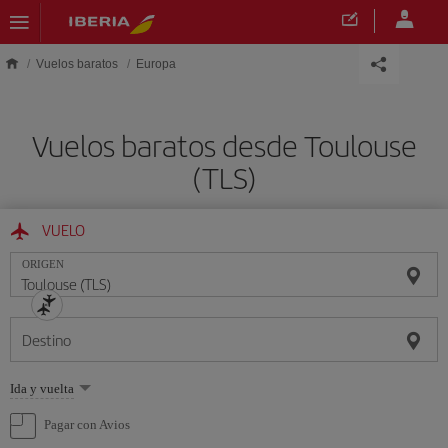
Saltar al contenido principal
Vuelos baratos
Europa
Vuelos baratos desde Toulouse
(TLS)
VUELO
ORIGEN
Destino
Seleccione
Ida y vuelta
una
opción
Pagar con Avios