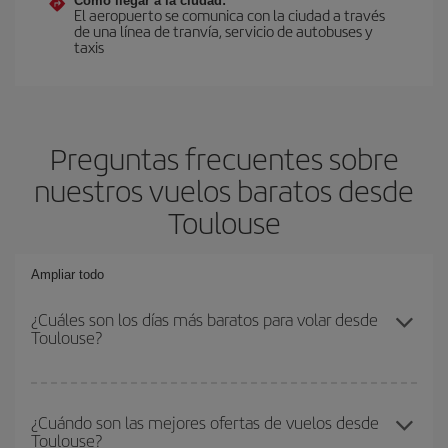
Cómo llegar a la ciudad:
El aeropuerto se comunica con la ciudad a través
de una línea de tranvía, servicio de autobuses y
taxis
Preguntas frecuentes sobre
nuestros vuelos baratos desde
Toulouse
Ampliar todo
¿Cuáles son los días más baratos para volar desde
Toulouse?
Para saber qué días te saldrá más económico volar, solo tienes
que empezar una consulta en nuestro
buscador de vuelos
¿Cuándo son las mejores ofertas de vuelos desde
Toulouse?
baratos
. Dinos desde dónde vuelas, a dónde quieres ir y en qué