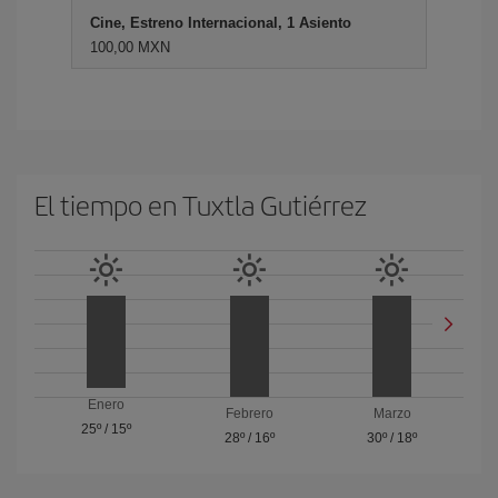
Cine, Estreno Internacional, 1 Asiento
100,00 MXN
El tiempo en Tuxtla Gutiérrez
Enero
Febrero
Marzo
25º
/
15º
28º
/
16º
30º
/
18º