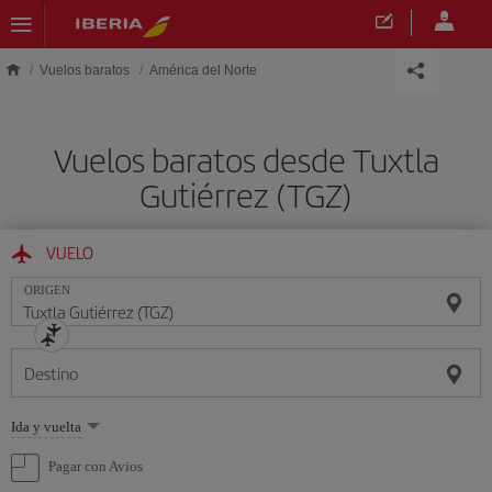
Saltar al contenido principal
Vuelos baratos
América del Norte
Vuelos baratos desde Tuxtla
Gutiérrez (TGZ)
VUELO
ORIGEN
Destino
Seleccione
Ida y vuelta
una
opción
Pagar con Avios