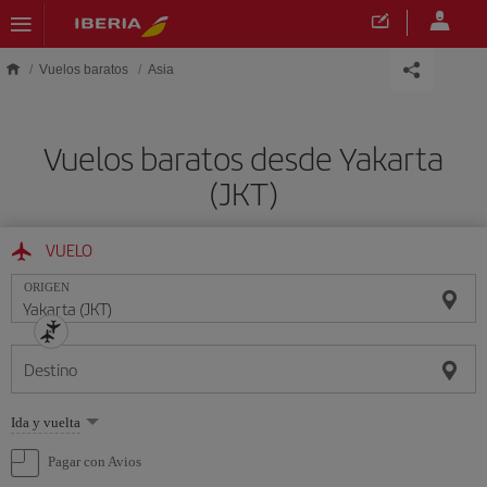
Saltar al contenido principal
Vuelos baratos
Asia
Vuelos baratos desde Yakarta
(JKT)
VUELO
ORIGEN
Destino
Seleccione
Ida y vuelta
una
opción
Pagar con Avios