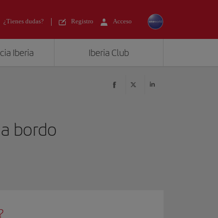
¿Tienes dudas?
Registro
Acceso
ia Iberia
Iberia Club
 a bordo
?