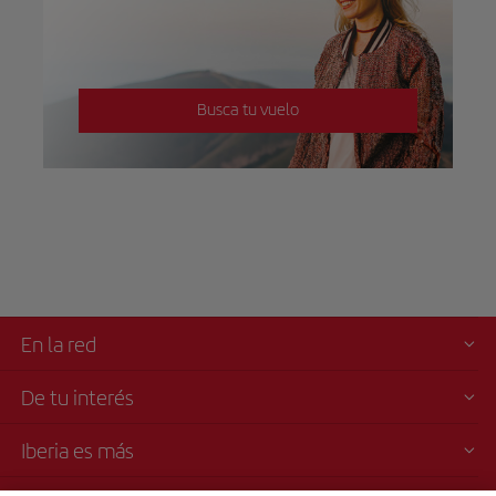
Busca tu vuelo
En la red
De tu interés
Iberia es más