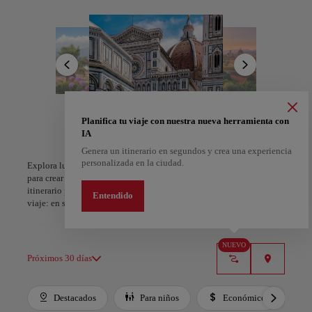
llenan los pasillos de los Uffizi y la Accademia, mientras los
Jardines de Boboli ofrecen serenidad verde sobre los tejados. Al
atardecer, la bistecca alla fiorentina, la pasta casera y el gelato
cremoso conquistan trattorias y enotecas que iluminan las calles
empedradas.
Más allá de los grandes iconos, Florencia se descubre en talleres
artesanales, pieles trabajadas a mano y plazas bañadas de sol donde
las conversaciones se alargan. Su alma renacentista sigue vibrando
en cada rincón, invitando al viajero no solo a admirar su elegancia,
Planifica tu viaje con nuestra nueva herramienta con
A Coruña
Alicante
sino a sentirse parte de ella, aunque sea por unos días.
IA
España
España
Genera un itinerario en segundos y crea una experiencia
personalizada en la ciudad.
Explora lugares, experiencias y marca con el corazón tus favoritos
para crear tu ruta y compartirla. ¿Quieres más ideas? Obtén un
itinerario personalizado según tus intereses y la duración de tu
Entendido
viaje: en sólo dos pasos y descargable en Google Maps.
NUEVO
Próximos 30 días
Destacados
Para niños
Económico