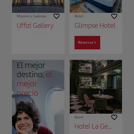
Museos y Galerías
Hotel
Uffizi Gallery
Glimpse Hotel
Reservar
El mejor
destino,
el
mejor
precio
Hotel
Hotel La Gemma