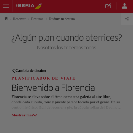
Reservar
Destinos
Disfruta tu destino
¿Algún plan cuando aterrices?
Nosotros los tenemos todos
PLANIFICADOR DE VIAJE
Cambia de destino
Descubre tu próximo destino
PLANIFICADOR DE VIAJE
Bienvenido a
Florencia
Florencia se eleva sobre el Arno como una galería al aire libre,
donde cada cúpula, torre y puente parece tocado por el genio. En su
centro histórico, fácil de recorrer a pie, la cúpula rojiza del Duomo y
Nuestros destinos
el medieval Ponte Vecchio marcan el horizonte de una ciudad
Mostrar lista
Mostrar más
construida sobre la belleza y la imaginación.
El arte y la gastronomía marcan su ritmo cotidiano. Obras maestras
Todas las áreas
Europa
América del Sur
Norteaméri