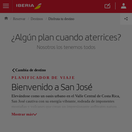
Reservar
Destinos
Disfruta tu destino
¿Algún plan cuando aterrices?
Nosotros los tenemos todos
PLANIFICADOR DE VIAJE
Cambia de destino
Descubre tu próximo destino
PLANIFICADOR DE VIAJE
Bienvenido a
San José
Elevándose como un oasis urbano en el Valle Central de Costa Rica,
San José cautiva con su energía vibrante, rodeada de imponentes
montañas y volcanes que crean un impresionante anfiteatro natural.
Nuestros destinos
Esta dinámica ciudad cobra vida entre picos escarpados y frondosos
Mostrar lista
Mostrar más
bosques, mientras que sus barrios históricos exhiben colorida
arquitectura tradicional y mercados llenos de actividad.
Todas las áreas
Europa
América del Sur
Norteaméri