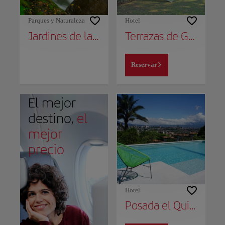
Parques y Naturaleza
Hotel
Jardines de la Catarata La Paz
Terrazas de Golf Boutique Hotel
Reservar
El mejor
destino,
el
mejor
precio
Hotel
Posada el Quijote