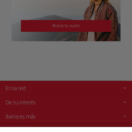
Busca tu vuelo
En la red
De tu interés
Iberia es más
Transparencia