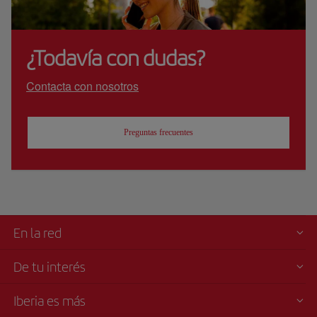
¿Todavía con dudas?
Contacta con nosotros
Preguntas frecuentes
En la red
De tu interés
Iberia es más