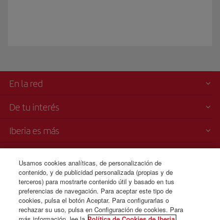
En la red
De tu interés
Iberia es más
Transparencia
Usamos cookies analíticas, de personalización de
contenido, y de publicidad personalizada (propias y de
Venta telefónica
terceros) para mostrarte contenido útil y basado en tus
+45 80 711 697
preferencias de navegación. Para aceptar este tipo de
cookies, pulsa el botón Aceptar. Para configurarlas o
Lunes a domingo 00:00 - 24:00 horas ( español e inglés).
rechazar su uso, pulsa en Configuración de cookies. Para
más información, lee la
Política de Cookies de Iberia.