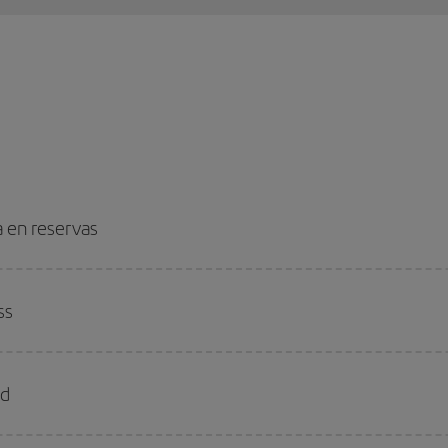
a en reservas
ss
ld