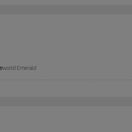
e
world Emerald