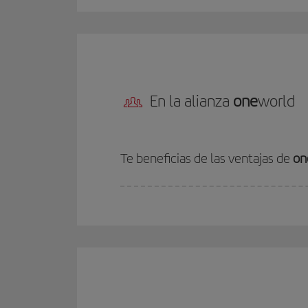
En la alianza
one
world
Te beneficias de las ventajas de
on