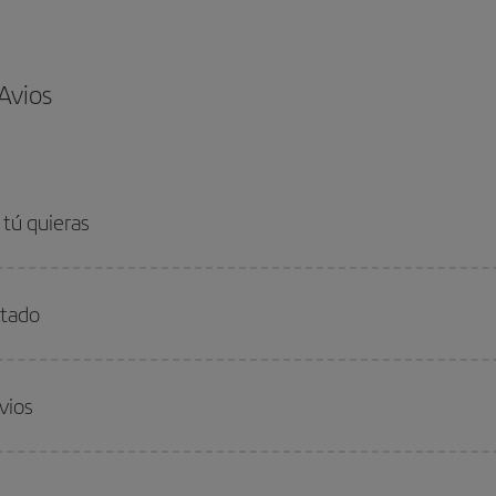
 Avios
 tú quieras
stado
vios