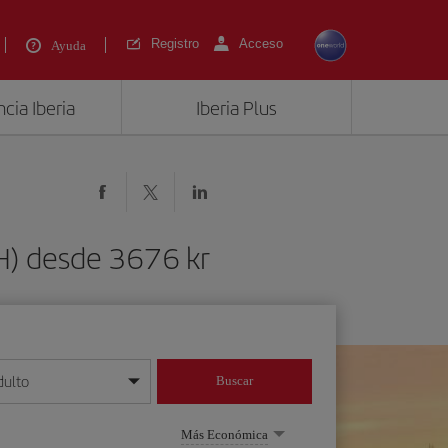
Registro
Acceso
Ayuda
cia Iberia
Iberia Plus
H) desde 3676 kr
dulto
Buscar
o día/mes/año
Más Económica