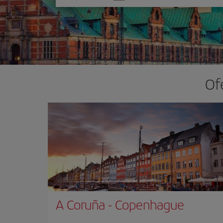
una
opción
Of
A Coruña
-
Copenhague