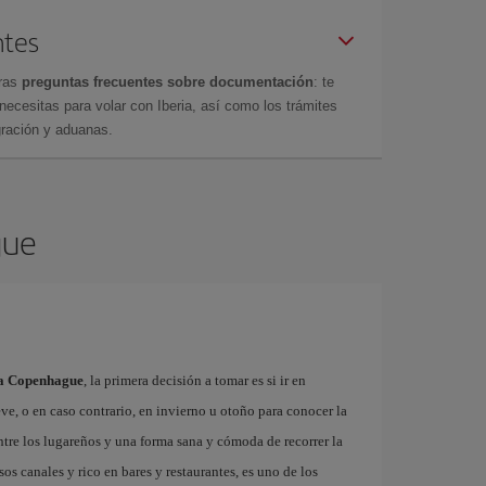
ntes
tras
preguntas frecuentes sobre documentación
: te
cesitas para volar con Iberia, así como los trámites
gración y aduanas.
gue
s a Copenhague
, la primera decisión a tomar es si ir en
eve, o en caso contrario, en invierno u otoño para conocer la
entre los lugareños y una forma sana y cómoda de recorrer la
sos canales y rico en bares y restaurantes, es uno de los