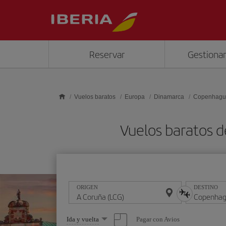
Saltar al contenido principal
Reservar
Gestionar
Vuelos baratos
Europa
Dinamarca
Copenhagu
Vuelos baratos 
ORIGEN
DESTINO
Seleccione
Pagar con Avios
Ida y vuelta