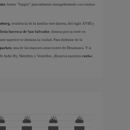
ania
, barrio “hippie” parcialmente autogobernado con estatus
enborg
, residencia de la familia real danesa, del siglo XVIII y
glesia barroca de San Salvador
, famosa por su torre en
arte superior se domina la ciudad. Para disfrutar de la
dparken
, una de las mayores atracciones de Dinamarca. Y si
s de Indre By, Nørrebro y Vesterbro. ¡Reserva nuestros
vuelos