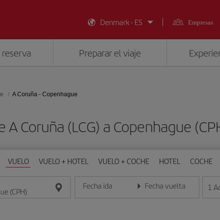
Denmark - ES
Empresas
 reserva
Preparar el viaje
Experien
e
A Coruña - Copenhague
de A Coruña (LCG) a Copenhague (CP
VUELO
VUELO + HOTEL
VUELO + COCHE
HOTEL
COCHE
Fecha ida
Fecha vuelta
1
A
Introduce la fecha en formato día/mes/año
Introduce la fecha en format