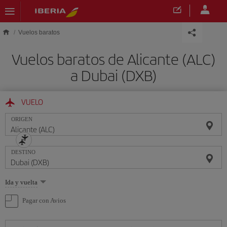
Saltar al contenido principal
Vuelos baratos
Vuelos baratos de Alicante (ALC)
a Dubai (DXB)
VUELO
ORIGEN
DESTINO
Seleccione
Ida y vuelta
una
opción
Pagar con Avios