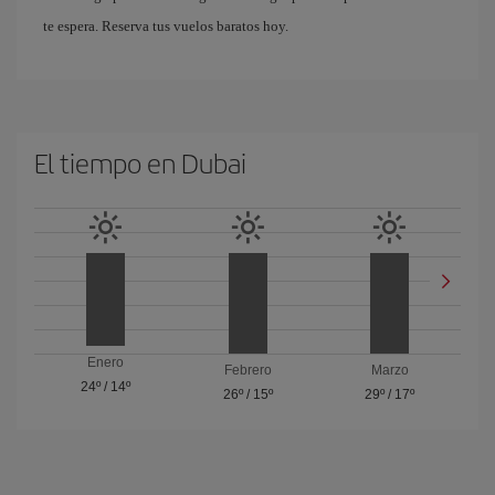
te espera. Reserva tus vuelos baratos hoy.
El tiempo en Dubai
Enero
Febrero
Marzo
24º
/
14º
26º
/
15º
29º
/
17º