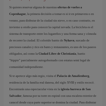
Si quieres reservar alguna de nuestras
ofertas de vuelos a
Copenhague
, la primera decisión a tomar es si ir en primavera o en
verano, para disfrutar de la ciudad sin nieve, o en caso contrario, en
invierno u otoño para conocer la capital nevada. La bicicleta es el
sistema de transporte entre los lugareños y una forma sana y cómoda
de recorrer la ciudad. El colorido barrio de
Nyhavn
, surcado de
preciosos canales y rico en bares y restaurantes, es uno de los paseos
obligados, así como la
Ciudad Libre de Christiania
, barrio
“hippie” parcialmente autogobernado con estatus semi legal de
comunidad independiente.
Si te apetece algo más regio, visita el
Palacio de Amalienborg
,
residencia de la familia real danesa, del siglo XVIII y estilo rococó.
Encontrarás una espectacular vista en la
iglesia barroca de San
Salvador
, famosa por su torre en espiral con una escalera exterior de
caracol desde cuya parte superior se domina la ciudad. Para disfrutar