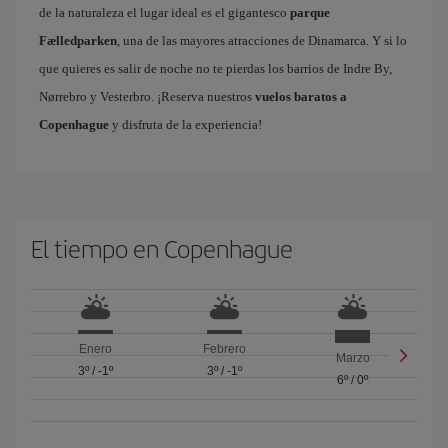
de la naturaleza el lugar ideal es el gigantesco
parque
Fælledparken
, una de las mayores atracciones de Dinamarca. Y si lo
que quieres es salir de noche no te pierdas los barrios de Indre By,
Nørrebro y Vesterbro. ¡Reserva nuestros
vuelos baratos a
Copenhague
y disfruta de la experiencia!
El tiempo en Copenhague
Enero
Febrero
Marzo
3º
/
-1º
3º
/
-1º
6º
/
0º