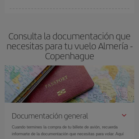
vayan agotando. Por eso, comprar con antelación es
fundamental
para conseguir
vuelos baratos a Almería-
En Iberia, tenemos distintas tarifas para garantizarte el mejor
Copenhague-dest
.
precio según tus necesidades de viaje. La tarifa básica, te
asegura el vuelo más barato.
Consulta la documentación que
necesitas para tu vuelo Almería -
Copenhague
Documentación general
Cuando termines la compra de tu billete de avión, recuerda
informarte de la documentación que necesitas para volar. Aquí