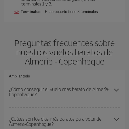
terminales 1 y 3.
Terminales:
El aeropuerto tiene 3 terminales.
Preguntas frecuentes sobre
nuestros vuelos baratos de
Almería - Copenhague
Ampliar todo
¿Cómo conseguir el vuelo más barato de Almería-
Copenhague?
Podrás ahorrar en tu billete de avión de Almería-Copenhague-dest
y conseguir el vuelo más barato si evitas temporadas altas,
¿Cuáles son los días más baratos para volar de
Almería-Copenhague?
compras con antelación y puedes ser flexible con las fechas y