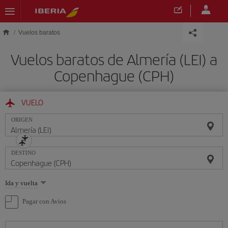
Saltar al contenido principal
Vuelos baratos
Vuelos baratos de Almería (LEI) a
Copenhague (CPH)
VUELO
ORIGEN
DESTINO
Seleccione
Ida y vuelta
una
opción
Pagar con Avios