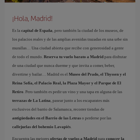
¡Hola, Madrid!
Es la
capital de España
, pero también la ciudad de los museos, de
los palacios reales y de las amplias avenidas trazadas en una urbe sin
murallas… Una ciudad abierta que recibe con generosidad a gente
de todo el mundo.
Reserva tu vuelo barato a Madrid
para disfrutar
de una ciudad que nunca duerme y que invita a comer, beber,
divertirse y bailar… Madrid es el
Museo del Prado, el Thyssen y el
Reina Sofía, el Palacio Real, la Plaza Mayor y el Parque de El
Retiro
. Pero también es pedir un vino y una tapa en alguna de las
terrazas de La Latina
, pasear junto a los escaparates más
exclusivos del barrio de Salamanca, recorrer tiendas de
antigüedades en el Barrio de las Letras
o perderse por las
callejuelas del bohemio Lavapiés
.
Encuentra las mejores
ofertas de vuelos a Madrid
para
conocer la