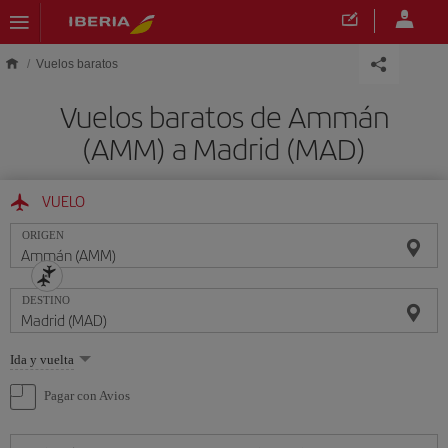
Saltar al contenido principal
Vuelos baratos
Vuelos baratos de Ammán
(AMM) a Madrid (MAD)
VUELO
ORIGEN
DESTINO
Seleccione
Ida y vuelta
una
opción
Pagar con Avios