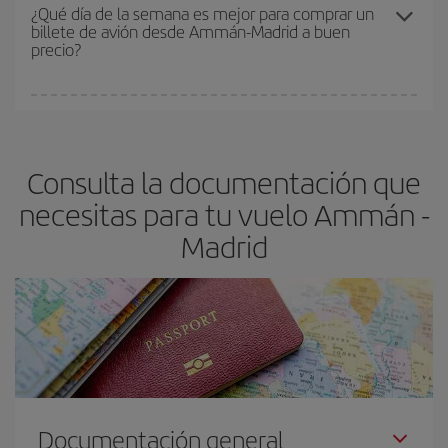
precio según tus necesidades de viaje. La tarifa básica, te
¿Qué día de la semana es mejor para comprar un
billete de avión desde Ammán-Madrid a buen
asegura el vuelo más barato.
precio?
Cualquier día de la semana puedes encontrar vuelos baratos. Las
claves para encontrar los mejores precios son
anticiparte y ser
flexible.
Lo normal es que
cuanto antes
reserves tus billetes de
Consulta la documentación que
avión más baratos te saldrán. Además, si buscas los vuelos con
las fechas y los horarios del viaje un poco abiertos, podrás
elegir
necesitas para tu vuelo Ammán -
el precio más barato.
Madrid
Documentación general