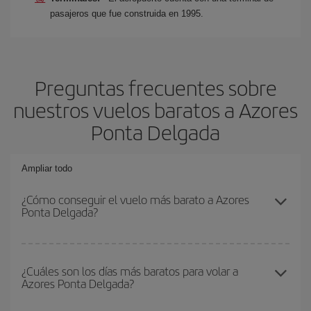
pasajeros que fue construida en 1995.
Preguntas frecuentes sobre
nuestros vuelos baratos a Azores
Ponta Delgada
Ampliar todo
¿Cómo conseguir el vuelo más barato a Azores
Ponta Delgada?
Podrás ahorrar en tu billete de avión y conseguir el vuelo más
barato si evitas temporadas altas, compras con antelación y
¿Cuáles son los días más baratos para volar a
Azores Ponta Delgada?
puedes ser flexible con las fechas y horarios de ida y vuelta.
Además, si no tienes decidido un destino concreto para tu viaje,