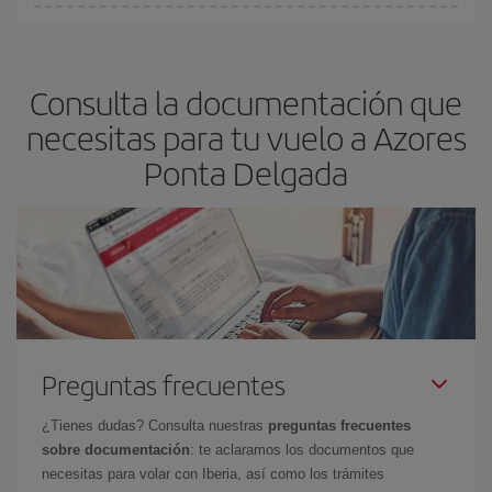
fundamental
para conseguir
vuelos baratos a Azores.
En Iberia, tenemos distintas tarifas para garantizarte el mejor
precio según tus necesidades de viaje. La tarifa básica, te
asegura el vuelo más barato.
Consulta la documentación que
necesitas para tu vuelo a Azores
Ponta Delgada
Preguntas frecuentes
¿Tienes dudas? Consulta nuestras
preguntas frecuentes
sobre documentación
: te aclaramos los documentos que
necesitas para volar con Iberia, así como los trámites