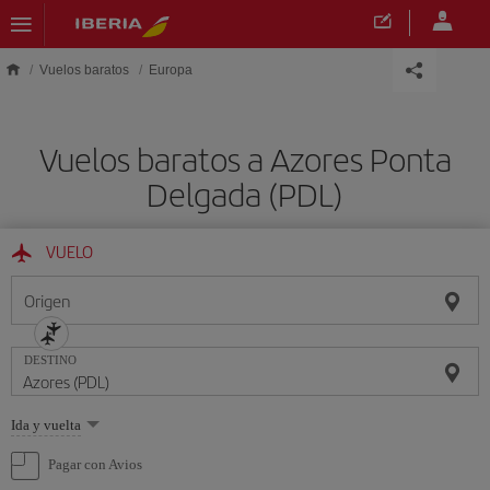
Saltar al contenido principal
Vuelos baratos
Europa
Vuelos baratos a Azores Ponta
Delgada (PDL)
VUELO
Origen
DESTINO
Seleccione
Ida y vuelta
una
opción
Pagar con Avios