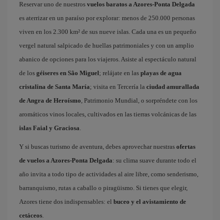
Reservar uno de nuestros
vuelos baratos a Azores-Ponta Delgada
es aterrizar en un paraíso por explorar: menos de 250.000 personas
viven en los 2.300 km² de sus nueve islas. Cada una es un pequeño
vergel natural salpicado de huellas patrimoniales y con un amplio
abanico de opciones para los viajeros. Asiste al espectáculo natural
de los
géiseres en São Miguel
; relájate en las
playas de agua
cristalina de Santa María
; visita en Tercería la
ciudad amurallada
de Angra de Heroísmo
, Patrimonio Mundial, o sorpréndete con los
aromáticos vinos locales, cultivados en las tierras volcánicas de las
islas Faial y Graciosa
.
Y si buscas turismo de aventura, debes aprovechar nuestras
ofertas
de vuelos a Azores-Ponta Delgada
: su clima suave durante todo el
año invita a todo tipo de actividades al aire libre, como senderismo,
barranquismo, rutas a caballo o piragüismo. Si tienes que elegir,
Azores tiene dos indispensables: el
buceo y el avistamiento de
cetáceos
.