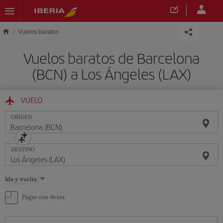
Saltar al contenido principal
Vuelos baratos
Vuelos baratos de Barcelona
(BCN) a Los Ángeles (LAX)
VUELO
ORIGEN
DESTINO
Seleccione
Ida y vuelta
una
opción
Pagar con Avios