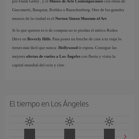
por Frank Gehry , y el
Museo de Arte Contemporáneo
con obras de
Giacometti, Basquiat, Rothko o Rauschenberg. Otro de los grandes
museos de la ciudad es el
Norton Simon Museum of Art
.
Si lo que quieres es ir de compras no te pierdas el mítico Rodeo
Drive en
Beverly Hills
. Para poner un broche de cine a tu viaje lo
tienes más fácil que nunca:
Hollywood
te espera. Consigue las
mejores
ofertas de vuelos a Los Ángeles
con Iberia y visita la
capital mundial del ocio y cine.
El tiempo en Los Ángeles