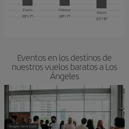
Enero
Febrero
Marzo
20º
/
7º
19º
/
7º
21º
/
8º
Eventos en los destinos de
nuestros vuelos baratos a Los
Ángeles
Imagen: Jacob Lund