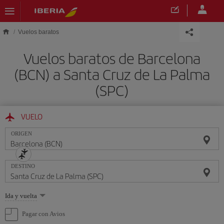
Saltar al contenido principal
Vuelos baratos
Vuelos baratos de Barcelona
(BCN) a Santa Cruz de La Palma
(SPC)
VUELO
ORIGEN
DESTINO
Seleccione
Ida y vuelta
una
opción
Pagar con Avios