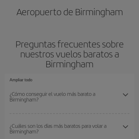
Aeropuerto de Birmingham
Preguntas frecuentes sobre
nuestros vuelos baratos a
Birmingham
Ampliar todo
¿Cómo conseguir el vuelo más barato a
Birmingham?
Podrás ahorrar en tu billete de avión y conseguir el vuelo más
barato si evitas temporadas altas, compras con antelación y
¿Cuáles son los días más baratos para volar a
Birmingham?
puedes ser flexible con las fechas y horarios de ida y vuelta.
Además, si no tienes decidido un destino concreto para tu viaje,