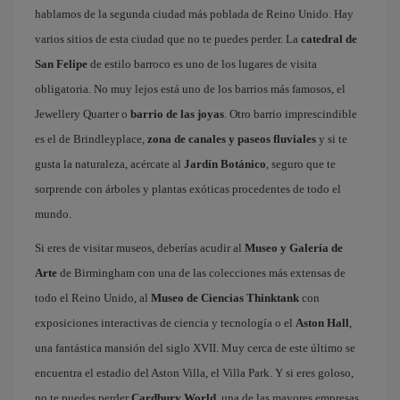
hablamos de la segunda ciudad más poblada de Reino Unido. Hay
varios sitios de esta ciudad que no te puedes perder. La
catedral de
San Felipe
de estilo barroco es uno de los lugares de visita
obligatoria. No muy lejos está uno de los barrios más famosos, el
Jewellery Quarter o
barrio de las joyas
. Otro barrio imprescindible
es el de Brindleyplace,
zona de canales y paseos fluviales
y si te
gusta la naturaleza, acércate al
Jardín Botánico
, seguro que te
sorprende con árboles y plantas exóticas procedentes de todo el
mundo.
Si eres de visitar museos, deberías acudir al
Museo y Galería de
Arte
de Birmingham con una de las colecciones más extensas de
todo el Reino Unido, al
Museo de Ciencias Thinktank
con
exposiciones interactivas de ciencia y tecnología o el
Aston Hall
,
una fantástica mansión del siglo XVII. Muy cerca de este último se
encuentra el estadio del Aston Villa, el Villa Park. Y si eres goloso,
no te puedes perder
Cardbury World
, una de las mayores empresas