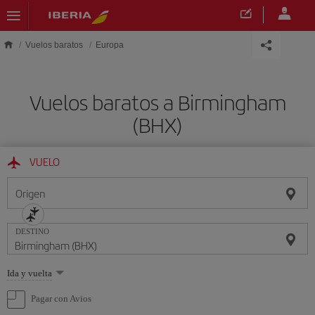
Saltar al contenido principal
Vuelos baratos
Europa
Vuelos baratos a Birmingham
(BHX)
VUELO
Origen
DESTINO
Seleccione
Ida y vuelta
una
opción
Pagar con Avios