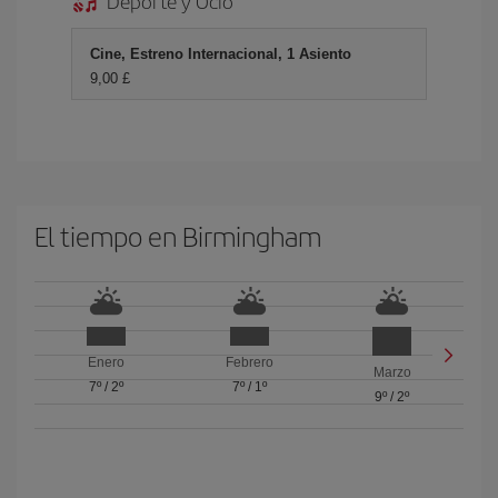
Deporte y Ocio
Cine, Estreno Internacional, 1 Asiento
9,00 £
El tiempo en Birmingham
Enero
Febrero
Marzo
7º
/
2º
7º
/
1º
9º
/
2º