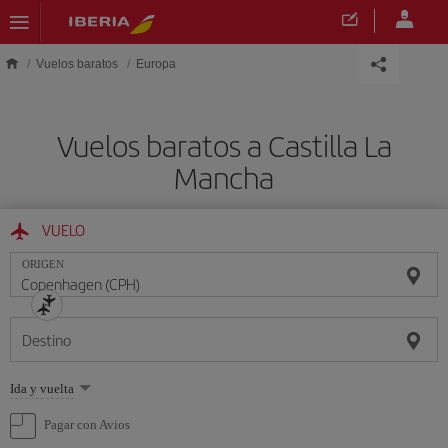
Saltar al contenido principal
Vuelos baratos
Europa
Vuelos baratos a Castilla La
Mancha
VUELO
ORIGEN
Destino
Seleccione
Ida y vuelta
una
opción
Pagar con Avios