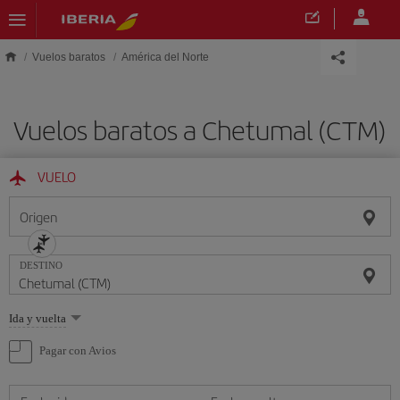
Saltar al contenido principal
Vuelos baratos
América del Norte
Vuelos baratos a Chetumal (CTM)
VUELO
Origen
DESTINO
Seleccione
Ida y vuelta
una
opción
Pagar con Avios