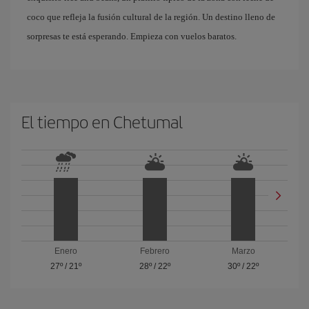
coco que refleja la fusión cultural de la región. Un destino lleno de
sorpresas te está esperando. Empieza con vuelos baratos.
El tiempo en Chetumal
Enero
Febrero
Marzo
27º
/
21º
28º
/
22º
30º
/
22º