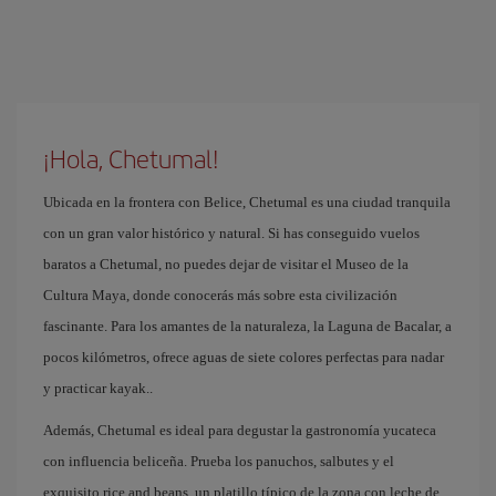
¡Hola, Chetumal!
Ubicada en la frontera con Belice, Chetumal es una ciudad tranquila
con un gran valor histórico y natural. Si has conseguido vuelos
baratos a Chetumal, no puedes dejar de visitar el Museo de la
Cultura Maya, donde conocerás más sobre esta civilización
fascinante. Para los amantes de la naturaleza, la Laguna de Bacalar, a
pocos kilómetros, ofrece aguas de siete colores perfectas para nadar
y practicar kayak..
Además, Chetumal es ideal para degustar la gastronomía yucateca
con influencia beliceña. Prueba los panuchos, salbutes y el
exquisito rice and beans, un platillo típico de la zona con leche de