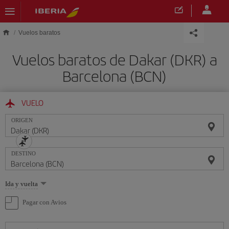
Saltar al contenido principal
Vuelos baratos
Vuelos baratos de Dakar (DKR) a
Barcelona (BCN)
VUELO
ORIGEN
DESTINO
Seleccione
Ida y vuelta
una
opción
Pagar con Avios