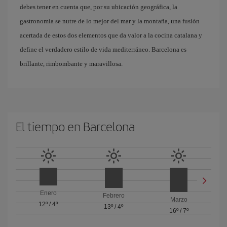
debes tener en cuenta que, por su ubicación geográfica, la
gastronomía se nutre de lo mejor del mar y la montaña, una fusión
acertada de estos dos elementos que da valor a la cocina catalana y
define el verdadero estilo de vida mediterráneo. Barcelona es
brillante, rimbombante y maravillosa.
El tiempo en Barcelona
Enero
Febrero
Marzo
12º
/
4º
13º
/
4º
16º
/
7º