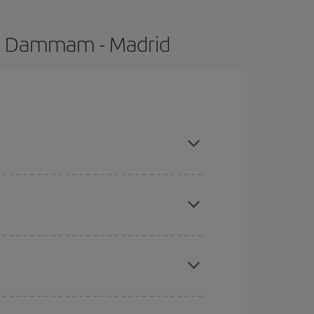
de Dammam - Madrid
ras con antelación y puedes ser flexible con las
ratos
. Dinos desde dónde vuelas, a dónde
ra días cercanos
, tanto de ida como de vuelta,
gunos
horarios
puede que te hagan ahorrar aún
eral las Navidades, la Semana Santa y los