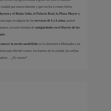
a ciudad que nunca duerme y que invita a comer, beber,
hyssen y el Reina Sofía, el Palacio Real, la Plaza Mayor y
 una tapa en alguna de las
terrazas de La Latina
, pasear
amanca, recorrer tiendas de
antigüedades en el Barrio de las
piés
.
conocer la noche madrileña
en la alternativa Malasaña o en
 más allá del centro, los barrios de la ciudad, las orillas
tadero… ¿Te vienes?