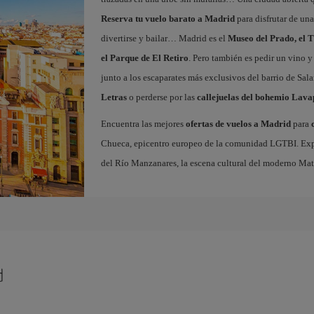
Reserva tu vuelo barato a Madrid
para disfrutar de un
divertirse y bailar… Madrid es el
Museo del Prado, el T
el Parque de El Retiro
. Pero también es pedir un vino y
junto a los escaparates más exclusivos del barrio de Sal
Letras
o perderse por las
callejuelas del bohemio Lava
Encuentra las mejores
ofertas de vuelos a Madrid
para
Chueca, epicentro europeo de la comunidad LGTBI. Explora
del Río Manzanares, la escena cultural del moderno Ma
d