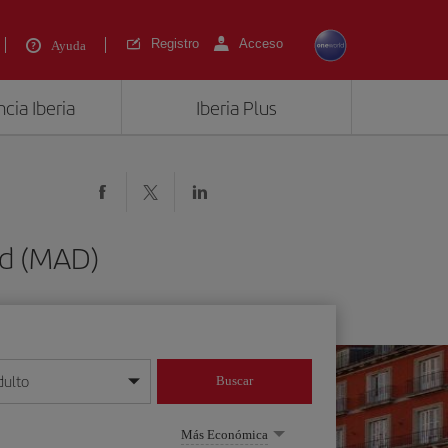
Registro
Acceso
Ayuda
cia Iberia
Iberia Plus
d (MAD)
dulto
Buscar
o día/mes/año
Más Económica