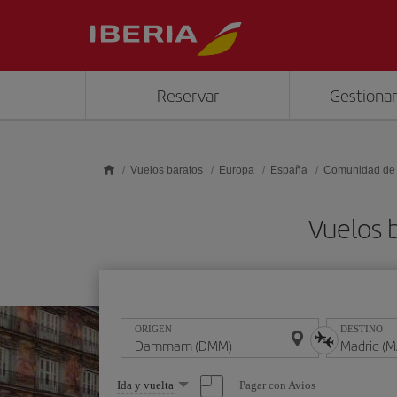
Saltar al contenido principal
Reservar
Gestionar
Vuelos baratos
Europa
España
Comunidad de
Vuelos
ORIGEN
DESTINO
Seleccione
Pagar con Avios
Ida y vuelta