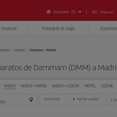
Denmark - ES
Empresas
 reserva
Preparar el viaje
Experien
 Madrid
Madrid
Dammam - Madrid
 baratos de Dammam (DMM) a Madri
VUELO
VUELO + HOTEL
VUELO + COCHE
HOTEL
COCHE
Fecha ida
Fecha vuelta
1
A
Introduce la fecha en formato día/mes/año
Introduce la fecha en format