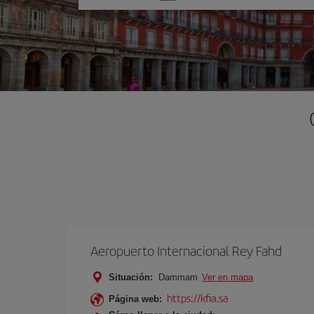
una
opción
Aeropuerto Internacional Rey Fahd
Situación:
Dammam
Ver en mapa
https://kfia.sa
Página web: