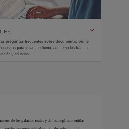
ntes
tras
preguntas frecuentes sobre documentación
: te
cesitas para volar con Iberia, así como los trámites
gración y aduanas.
museos, de los palacios reales y de las amplias avenidas
que recibe con generosidad a gente de todo el mundo.