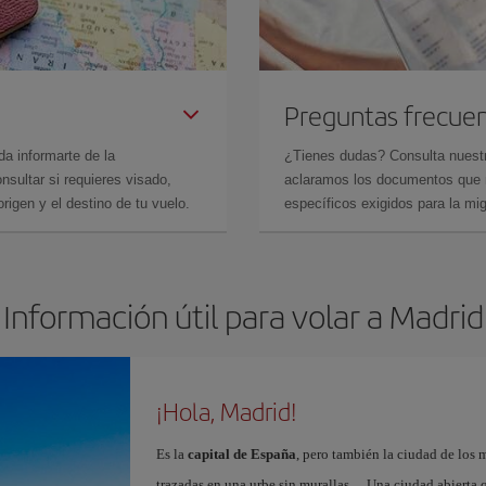
Preguntas frecue
da informarte de la
¿Tienes dudas? Consulta nues
sultar si requieres visado,
aclaramos los documentos que ne
rigen y el destino de tu vuelo.
específicos exigidos para la mi
Información útil para volar a Madrid
¡Hola, Madrid!
Es la
capital de España
, pero también la ciudad de los 
trazadas en una urbe sin murallas… Una ciudad abierta 