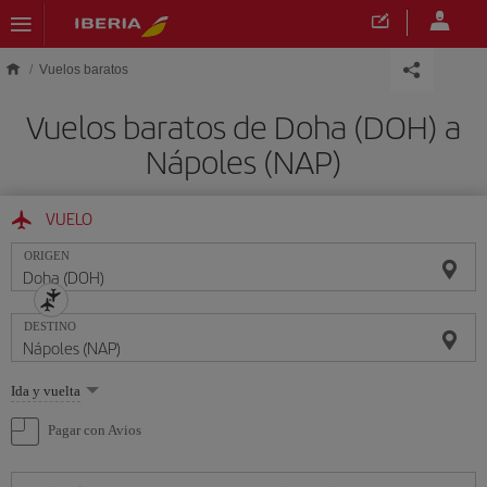
Saltar al contenido principal
Vuelos baratos
Vuelos baratos de Doha (DOH) a
Nápoles (NAP)
VUELO
ORIGEN
DESTINO
Seleccione
Ida y vuelta
una
opción
Pagar con Avios