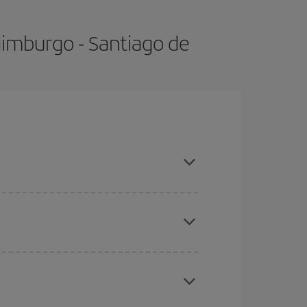
dimburgo - Santiago de
mporadas altas, compras con antelación y puedes
ratos
. Dinos desde dónde vuelas, a dónde
ra días cercanos
, tanto de ida como de vuelta,
gunos
horarios
puede que te hagan ahorrar aún