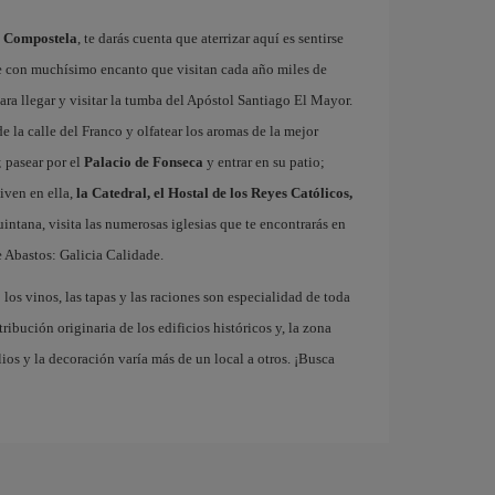
e Compostela
, te darás cuenta que aterrizar aquí es sentirse
e con muchísimo encanto que visitan cada año miles de
ra llegar y visitar la tumba del Apóstol Santiago El Mayor.
e la calle del Franco y olfatear los aromas de la mejor
 pasear por el
Palacio de Fonseca
y entrar en su patio;
iven en ella,
la Catedral, el Hostal de los Reyes Católicos,
Quintana, visita las numerosas iglesias que te encontrarás en
 Abastos: Galicia Calidade.
los vinos, las tapas y las raciones son especialidad de toda
ribución originaria de los edificios históricos y, la zona
os y la decoración varía más de un local a otros. ¡Busca