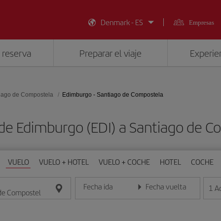
Denmark - ES
Empresas
 reserva
Preparar el viaje
Experien
iago de Compostela
Edimburgo - Santiago de Compostela
 de Edimburgo (EDI) a Santiago de C
VUELO
VUELO + HOTEL
VUELO + COCHE
HOTEL
COCHE
Fecha ida
Fecha vuelta
1
A
Introduce la fecha en formato día/mes/año
Introduce la fecha en format