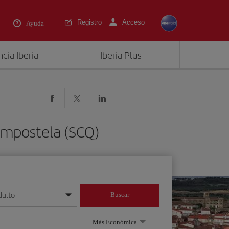
Registro
Acceso
Ayuda
cia Iberia
Iberia Plus
ompostela (SCQ)
dulto
Buscar
o día/mes/año
Más Económica