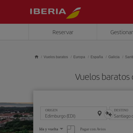
Saltar al contenido principal
Reservar
Gestionar
Vuelos baratos
Europa
España
Galicia
Sant
Vuelos baratos
ORIGEN
DESTINO
Seleccione
Pagar con Avios
Ida y vuelta