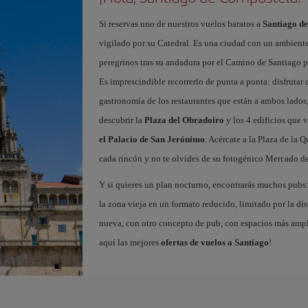
Si reservas uno de nuestros vuelos baratos a
Santiago d
vigilado por su Catedral. Es una ciudad con un ambient
peregrinos tras su andadura por el Camino de Santiago pa
Es imprescindible recorrerlo de punta a punta: disfrutar d
gastronomía de los restaurantes que están a ambos lados;
descubrir la
Plaza del Obradoiro
y los 4 edificios que v
el Palacio de San Jerónimo
. Acércate a la Plaza de la 
cada rincón y no te olvides de su fotogénico Mercado de
Y si quieres un plan nocturno, encontrarás muchos pubs: 
la zona vieja en un formato reducido, limitado por la dist
nueva, con otro concepto de pub, con espacios más ampli
aquí las mejores
ofertas de vuelos a Santiago
!