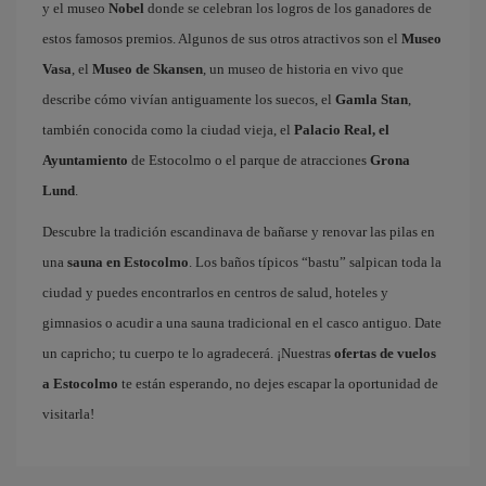
y el museo
Nobel
donde se celebran los logros de los ganadores de
estos famosos premios. Algunos de sus otros atractivos son el
Museo
Vasa
, el
Museo de Skansen
, un museo de historia en vivo que
describe cómo vivían antiguamente los suecos, el
Gamla Stan
,
también conocida como la ciudad vieja, el
Palacio Real, el
Ayuntamiento
de Estocolmo o el parque de atracciones
Grona
Lund
.
Descubre la tradición escandinava de bañarse y renovar las pilas en
una
sauna en Estocolmo
. Los baños típicos “bastu” salpican toda la
ciudad y puedes encontrarlos en centros de salud, hoteles y
gimnasios o acudir a una sauna tradicional en el casco antiguo. Date
un capricho; tu cuerpo te lo agradecerá. ¡Nuestras
ofertas de vuelos
a Estocolmo
te están esperando, no dejes escapar la oportunidad de
visitarla!