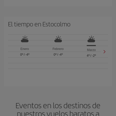
El tiempo en Estocolmo
Enero
Febrero
Marzo
0º
/
-4º
0º
/
-4º
4º
/
-2º
Eventos en los destinos de
nuestros vuelos baratos a