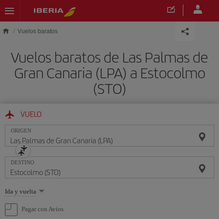
Saltar al contenido principal
Vuelos baratos
Vuelos baratos de Las Palmas de
Gran Canaria (LPA) a Estocolmo
(STO)
VUELO
ORIGEN
DESTINO
Seleccione
Ida y vuelta
una
opción
Pagar con Avios