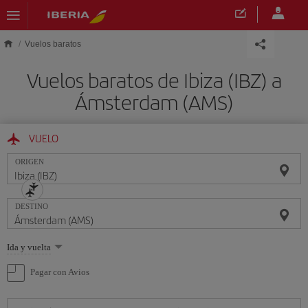
Saltar al contenido principal
Vuelos baratos
Vuelos baratos de Ibiza (IBZ) a
Ámsterdam (AMS)
VUELO
ORIGEN
DESTINO
Seleccione
Ida y vuelta
una
opción
Pagar con Avios