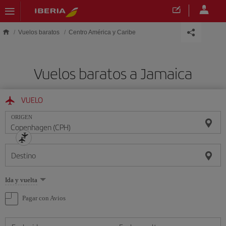
Saltar al contenido principal
Vuelos baratos
Centro América y Caribe
Vuelos baratos a Jamaica
VUELO
ORIGEN
Destino
Seleccione
Ida y vuelta
una
opción
Pagar con Avios