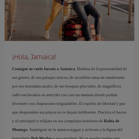
¡Hola, Jamaica!
Consigue tu vuelo barato a Jamaica
. Disfruta de la personalidad de
sus gentes, de sus paisajes únicos, de increíbles rutas de senderismo
por sus montañas azules, de sus bosques pluviales, de magníficos
cafés enclavados en arrecifes con cuevas marinas donde podrás
divertirte con chapuzones inigualables. El espíritu de libertad y paz
que desprenden sus playas no te dejará indiferente. Practica el buceo
y el esnórquel o relájate en sus complejos hoteleros de
Bahía de
Montego
. Sumérgete en la música reggae y acércate a la figura del
legendario
Bob Marley
y sus rastafaris. No te puedes perder esta