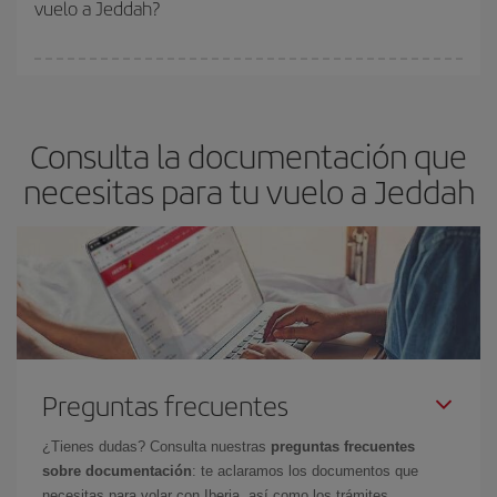
vuelo a Jeddah?
y de que las tarifas más baratas (turista) estén disponibles o se
vayan agotando. Por eso, comprar con antelación es
fundamental
para conseguir
vuelos baratos a Jeddah.
En Iberia, tenemos distintas tarifas para garantizarte el mejor
precio según tus necesidades de viaje. La tarifa básica, te
asegura el vuelo más barato.
Consulta la documentación que
necesitas para tu vuelo a Jeddah
Preguntas frecuentes
¿Tienes dudas? Consulta nuestras
preguntas frecuentes
sobre documentación
: te aclaramos los documentos que
necesitas para volar con Iberia, así como los trámites