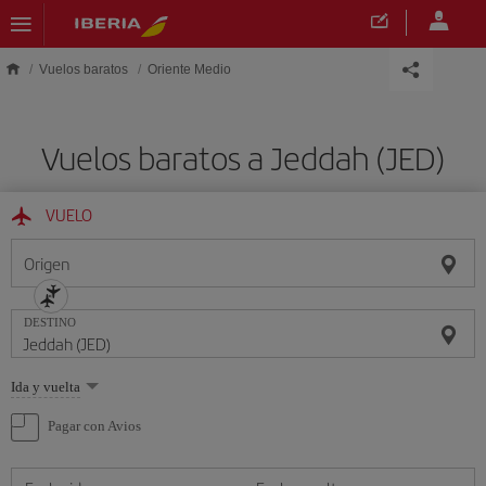
Saltar al contenido principal
Vuelos baratos
Oriente Medio
Vuelos baratos a Jeddah (JED)
VUELO
Origen
DESTINO
Seleccione
Ida y vuelta
una
opción
Pagar con Avios