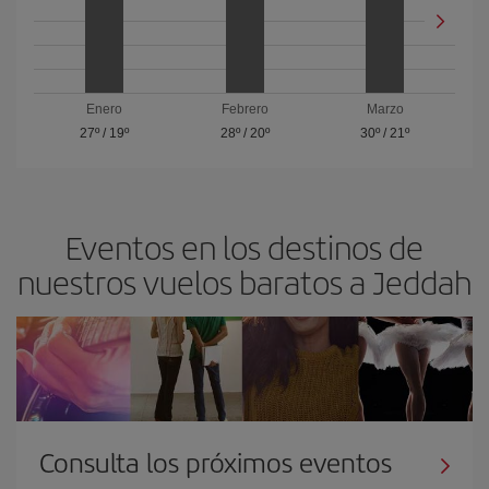
Enero
Febrero
Marzo
27º
/
19º
28º
/
20º
30º
/
21º
Eventos en los destinos de
nuestros vuelos baratos a Jeddah
Consulta los próximos eventos