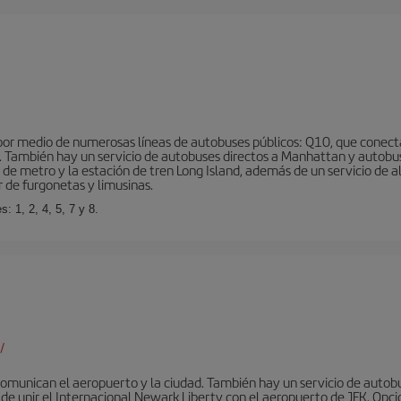
r medio de numerosas líneas de autobuses públicos: Q10, que conecta co
o… También hay un servicio de autobuses directos a Manhattan y autobu
d de metro y la estación de tren Long Island, además de un servicio de
r de furgonetas y limusinas.
: 1, 2, 4, 5, 7 y 8.
/
omunican el aeropuerto y la ciudad. También hay un servicio de autobuse
de unir el Internacional Newark Liberty con el aeropuerto de JFK. Opcio