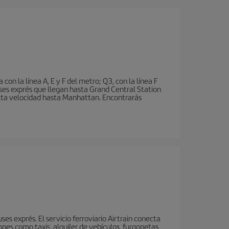
n la línea A, E y F del metro; Q3, con la línea F
ses exprés que llegan hasta Grand Central Station
 alta velocidad hasta Manhattan. Encontrarás
s exprés. El servicio ferroviario Airtrain conecta
nes como taxis, alquiler de vehículos, furgonetas