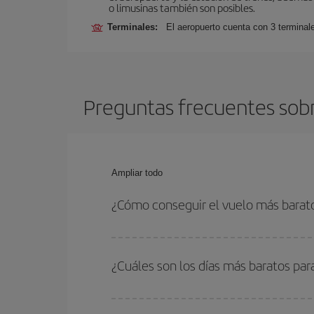
o limusinas también son posibles.
Terminales:
El aeropuerto cuenta con 3 terminal
Preguntas frecuentes sobr
Ampliar todo
¿Cómo conseguir el vuelo más barato
Podrás ahorrar en tu billete de avión de Jerez de
flexible con las fechas y horarios de ida y vuelta.
¿Cuáles son los días más baratos par
Para saber qué días te saldrá más económico vol