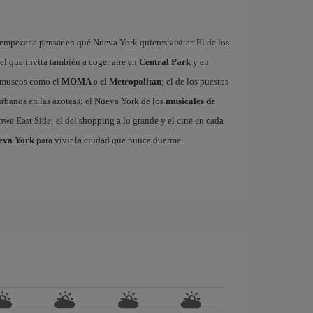
mpezar a pensar en qué Nueva York quieres visitar. El de los
 el que invita también a coger aire en
Central Park
y en
es museos como el
MOMA o el Metropolitan
; el de los puestos
 urbanos en las azoteas; el Nueva York de los
musicales de
owe East Side; el del shopping a lo grande y el cine en cada
ueva York
para vivir la ciudad que nunca duerme.