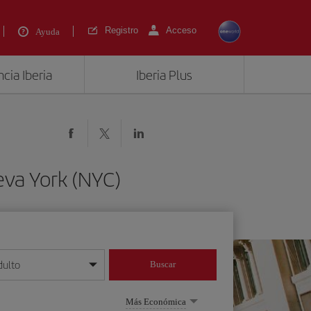
Registro
Acceso
Ayuda
cia Iberia
Iberia Plus
eva York (NYC)
dulto
Buscar
o día/mes/año
Más Económica