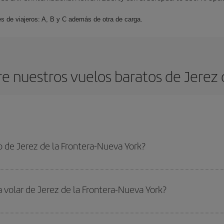
es de viajeros: A, B y C además de otra de carga.
e nuestros vuelos baratos de Jerez d
 de Jerez de la Frontera-Nueva York?
 la Frontera-Nueva York-dest y conseguir el vuelo más barato si evitas tempo
a volar de Jerez de la Frontera-Nueva York?
ar, solo tienes que empezar una consulta en nuestro
buscador de vuelos ba