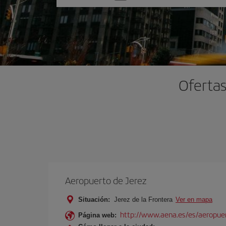
una
opción
Ofertas
Aeropuerto de Jerez
Situación:
Jerez de la Frontera
Ver en mapa
http://www.aena.es/es/aeropuer
Página web: