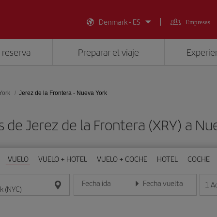
Denmark - ES
Empresas
 reserva
Preparar el viaje
Experien
York
Jerez de la Frontera - Nueva York
s de Jerez de la Frontera (XRY) a Nu
VUELO
VUELO + HOTEL
VUELO + COCHE
HOTEL
COCHE
Fecha ida
Fecha vuelta
1
A
Introduce la fecha en formato día/mes/año
Introduce la fecha en format