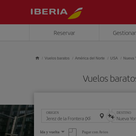
Saltar al contenido principal
Reservar
Gestionar
Vuelos baratos
América del Norte
USA
Nueva 
Vuelos barato
ORIGEN
DESTINO
Seleccione
Pagar con Avios
Ida y vuelta