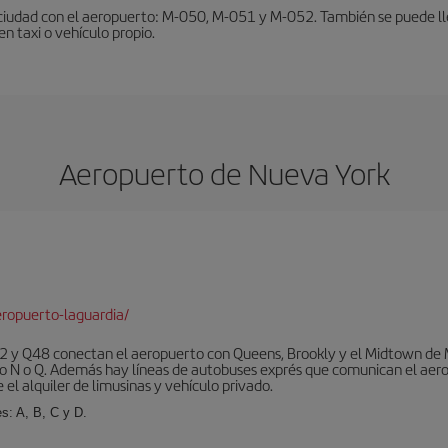
ciudad con el aeropuerto: M-050, M-051 y M-052. También se puede lleg
en taxi o vehículo propio.
Aeropuerto de Nueva York
ropuerto-laguardia/
 y Q48 conectan el aeropuerto con Queens, Brookly y el Midtown de Ma
o N o Q. Además hay líneas de autobuses exprés que comunican el aero
el alquiler de limusinas y vehículo privado.
s: A, B, C y D.