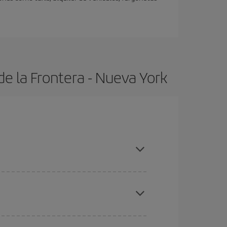
e la Frontera - Nueva York
radas altas, compras con antelación y puedes ser
ratos
. Dinos desde dónde vuelas, a dónde