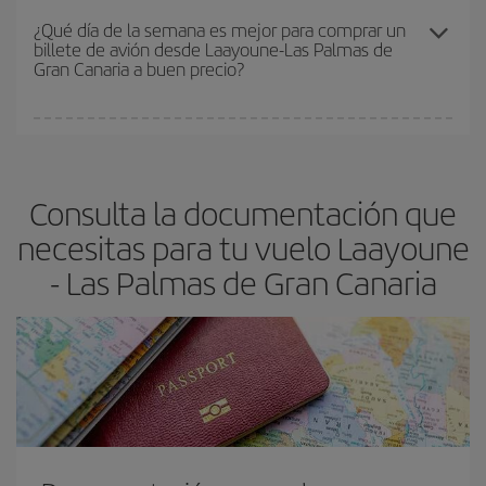
precio según tus necesidades de viaje. La tarifa básica, te
¿Qué día de la semana es mejor para comprar un
billete de avión desde Laayoune-Las Palmas de
asegura el vuelo más barato.
Gran Canaria a buen precio?
Cualquier día de la semana puedes encontrar vuelos baratos. Las
claves para encontrar los mejores precios son
anticiparte y ser
flexible.
Lo normal es que
cuanto antes
reserves tus billetes de
Consulta la documentación que
avión más baratos te saldrán. Además, si buscas los vuelos con
las fechas y los horarios del viaje un poco abiertos, podrás
elegir
necesitas para tu vuelo Laayoune
el precio más barato.
- Las Palmas de Gran Canaria