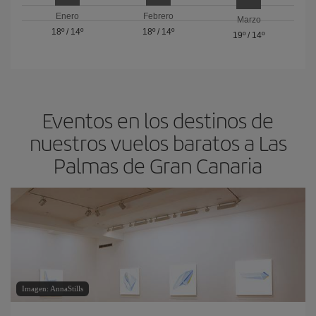
Enero
Febrero
Marzo
18º
/
14º
18º
/
14º
19º
/
14º
Eventos en los destinos de
nuestros vuelos baratos a Las
Palmas de Gran Canaria
Imagen: AnnaStills