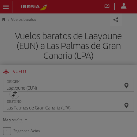
Saltar al contenido principal
Vuelos baratos
Vuelos baratos de Laayoune
(EUN) a Las Palmas de Gran
Canaria (LPA)
VUELO
ORIGEN
DESTINO
Seleccione
Ida y vuelta
una
opción
Pagar con Avios