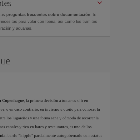
ntes
tras
preguntas frecuentes sobre documentación
: te
cesitas para volar con Iberia, así como los trámites
gración y aduanas.
gue
s a Copenhague
, la primera decisión a tomar es si ir en
eve, o en caso contrario, en invierno u otoño para conocer la
entre los lugareños y una forma sana y cómoda de recorrer la
sos canales y rico en bares y restaurantes, es uno de los
ania
, barrio “hippie” parcialmente autogobernado con estatus