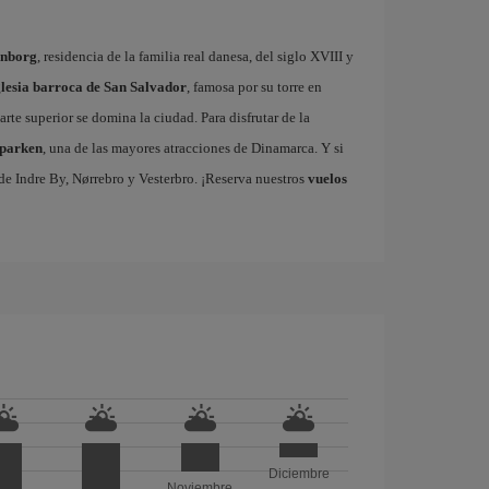
enborg
, residencia de la familia real danesa, del siglo XVIII y
glesia barroca de San Salvador
, famosa por su torre en
arte superior se domina la ciudad. Para disfrutar de la
dparken
, una de las mayores atracciones de Dinamarca. Y si
s de Indre By, Nørrebro y Vesterbro. ¡Reserva nuestros
vuelos
Diciembre
Noviembre