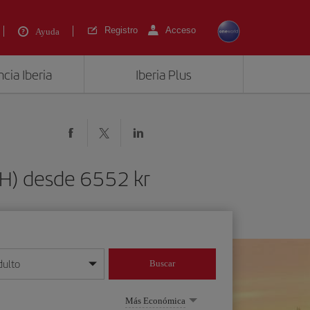
Registro
Acceso
Ayuda
cia Iberia
Iberia Plus
PH) desde 6552 kr
dulto
Buscar
o día/mes/año
Más Económica