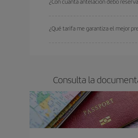
¿Con cuánta antelación debo reserva
barato.
Cuanto antes reserves
tus vuelos, mejores precio
estén disponibles o se vayan agotando. Por eso,
¿Qué tarifa me garantiza el mejor p
En Iberia, tenemos distintas tarifas para garantiz
Consulta la document