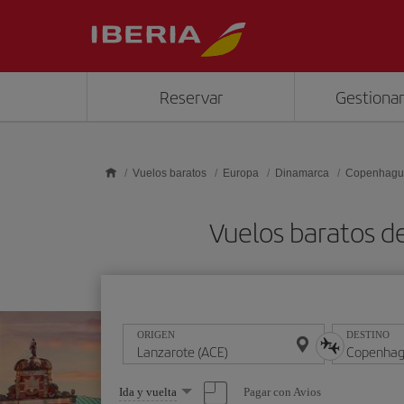
Saltar al contenido principal
Reservar
Gestionar
Vuelos baratos
Europa
Dinamarca
Copenhagu
Vuelos baratos d
ORIGEN
DESTINO
Seleccione
Pagar con Avios
Ida y vuelta