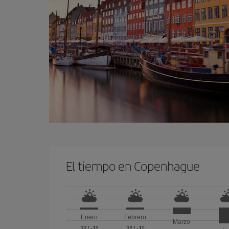
El tiempo en Copenhague
Enero
Febrero
Marzo
3º
/
-1º
3º
/
-1º