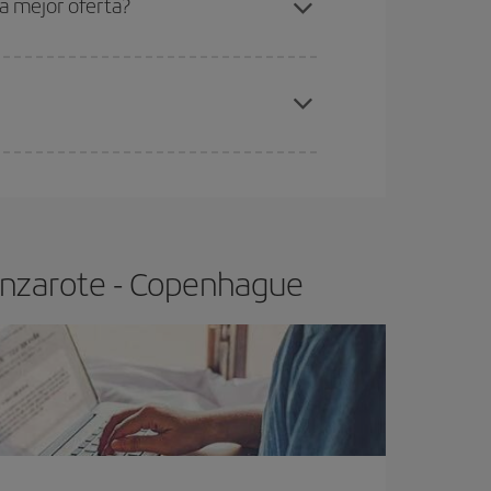
a mejor oferta?
elo y de que las tarifas más baratas (turista)
anzarote-Copenhague-dest
.
ra el vuelo más barato.
anzarote - Copenhague