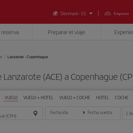
Denmark - ES
Empresas
 reserva
Preparar el viaje
Experien
e
Lanzarote - Copenhague
e Lanzarote (ACE) a Copenhague (C
VUELO
VUELO + HOTEL
VUELO + COCHE
HOTEL
COCHE
Fecha ida
Fecha vuelta
1
A
Introduce la fecha en formato día/mes/año
Introduce la fecha en format