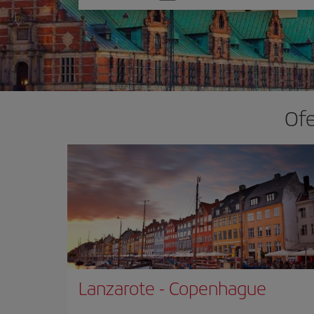
una
opción
Ofe
Lanzarote
-
Copenhague