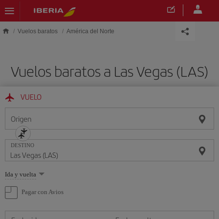
Saltar al contenido principal
Vuelos baratos
América del Norte
Vuelos baratos a Las Vegas (LAS)
VUELO
Origen
DESTINO
Seleccione
Ida y vuelta
una
opción
Pagar con Avios